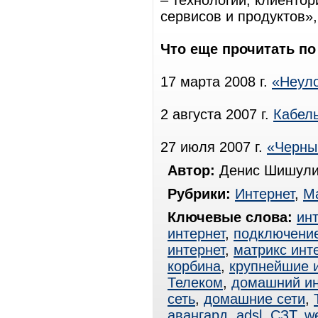
– технологии, клиенто
сервисов и продуктов»
Что еще прочитать по
17 марта 2008 г.
«Неул
2 августа 2007 г.
Кабель
27 июля 2007 г.
«Черны
Автор:
Денис Шишули
Рубрики:
Интернет
,
Ма
Ключевые слова:
ин
интернет
,
подключение
интернет
,
матрикс инт
корбина
,
крупнейшие 
Телеком
,
домашний ин
сеть
,
домашние сети
,
авангард
,
adsl
,
СЗТ
,
w