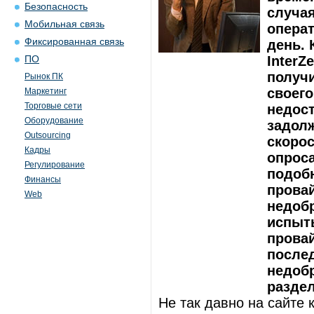
Безопасность
случа
Мобильная связь
операт
Фиксированная связь
день. 
InterZ
ПО
получи
Рынок ПК
своего
Маркетинг
Торговые сети
недос
Оборудование
задолж
Outsourcing
скорос
Кадры
опроса
Регулирование
подоб
Финансы
прова
Web
недобр
испыты
провай
после
недобр
разде
Не так давно на сайте 