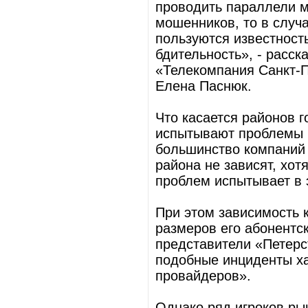
проводить параллели м
мошенников, то в случ
пользуются известност
бдительность», - расс
«Телекомпания Санкт-П
Елена Паснюк.
Что касается районов 
испытывают проблемы в
большинство компаний 
района не зависят, хот
проблем испытывает в 
При этом зависимость 
размеров его абонентс
представители «Петерс
подобные инциденты х
провайдеров».
Однако ряд игроков ры