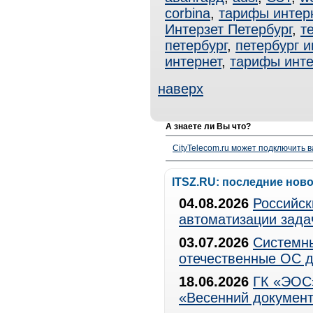
corbina
,
тарифы интер
Интерзет Петербург
,
т
петербург
,
петербург 
интернет
,
тарифы инте
наверх
А знаете ли Вы что?
CityTelecom.ru может подключить в
ITSZ.RU: последние нов
04.08.2026
Российск
автоматизации зада
03.07.2026
Системны
отечественные ОС д
18.06.2026
ГК «ЭОС»
«Весенний документ