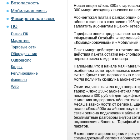
Безопасность
Новая опция «Люкс 300» стартовала
300 минут исходящих вызовов на но
Мобильная связь
Абонентская плата в рамках опции р
Фиксированная связь
абонентская пата составляет 195 ру
ПО
заплатить абонентам в Санкт-Петерб
Тарифная опция предоставляется н
Рынок ПК
«Фирменный Особый», «Фирменный 
Маркетинг
«Командировочный» и «Мобильный 
Торговые сети
Пакет минут действует в течение к
Оборудование
действия пакета остатки неиспольз
первого числа каждого месяца.
Outsourcing
Напомним, что в начале мая «МегаФ
Кадры
особенностью которой явилась воз
Регулирование
счете. Кроме того, параллельно с з
могли получить скидку на абонентск
Финансы
Web
Отметим, что с начала года операто
тариф «Люкс 250»: абонентская пла
номером и 300 рублей для тарифных
снижению подверглась абонентская п
месяц в зависимости от региона. Ещ
плане «Люкс.500» за абонентскую п
связи региона подключения абонент
безлимитные разговоры внутри сети
подключения абонента. Тарифный пл
пакетов.
В компании в апреле оценили резул
среднедоходный сегмент абонентской