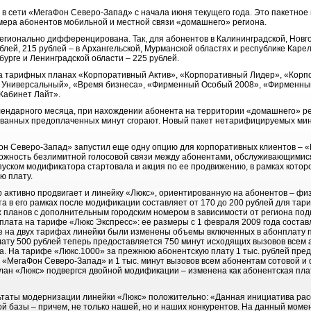
 в сети «МегаФон Северо-Запад» с начала июня текущего года. Это пакетное
мера абонентов мобильной и местной связи «домашнего» региона.
егионально дифференцирована. Так, для абонентов в Калининградской, Новго
блей, 215 рублей – в Архангельской, Мурманской областях и республике Каре
урге и Ленинградской области – 225 рублей.
а тарифных планах «Корпоративный Актив», «Корпоративный Лидер», «Корп
Универсальный», «Время бизнеса», «Фирменный Особый 2008», «Фирменный
Кабинет Лайт».
алендарного месяца, при нахождении абонента на территории «домашнего» ре
ованных предоплаченных минут сгорают. Новый пакет нетарифицируемых ми
он Северо-Запад» запустил еще одну опцию для корпоративных клиентов – «
можность безлимитной голосовой связи между абонентами, обслуживающимис
апуском модификатора стартовала и акция по ее продвижению, в рамках кото
ую плату.
р активно продвигает и линейку «Люкс», ориентированную на абонентов – физи
та в его рамках после модификации составляет от 170 до 200 рублей для т
 планов с дополнительным городским номером в зависимости от региона под
лата на тарифе «Люкс Экспресс»: ее размеры с 1 февраля 2009 года составля
е на двух тарифах линейки были изменены объемы включенных в абонплату па
лату 500 рублей теперь предоставляется 750 минут исходящих вызовов всем
а. На тарифе «Люкс.1000» за прежнюю абонентскую плату 1 тыс. рублей пре
 «МегаФон Северо-Запад» и 1 тыс. минут вызовов всем абонентам сотовой и
ан «Люкс» подвергся двойной модификации – изменена как абонентская пла
ьтаты модернизации линейки «Люкс» положительно: «Данная инициатива расс
 базы – причем, не только нашей, но и наших конкурентов. На данный момен