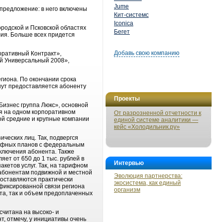
Jume
 предложение: в него включены
Кит-системс
Iconica
родской и Псковской областях
Бегет
лия. Больше всех придется
Добавь свою компанию
оративный Контракт»,
 Универсальный 2008»,
гиона. По окончании срока
нут предоставляется абоненту
Проекты
Бизнес группа Люкс», основной
я на одном корпоративном
От разрозненной отчетности к
рой средние и крупные компании
единой системе аналитики —
кейс «Холодильник.ру»
ческих лиц. Так, подвергся
арифных планов с федеральным
ключения абонента. Также
ет от 650 до 1 тыс. рублей в
Интервью
кетов услуг. Так, на тарифном
 абонентам подвижной и местной
Эволюция партнерства:
доставляются практически
экосистема, как единый
 фиксированной связи региона
организм
та, так и объем предоплаченных
читана на высоко- и
т, отмечу, у инициативы очень