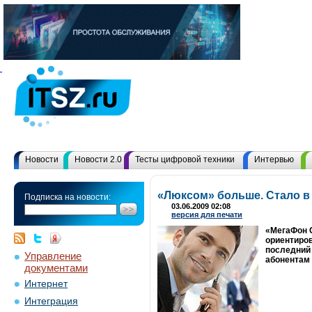
Новости
Новости 2.0
Тесты цифровой техники
Интервью
«Люксом» больше. Стало в
Подписка на новости:
03.06.2009 02:08
версия для печати
«МегаФон С
ориентиров
последний 
Управление
абонентам 
документами
Интернет
Интеграция