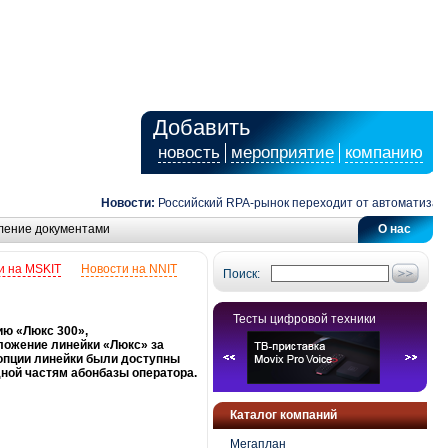
Добавить
новость
мероприятие
компанию
Новости:
Российский RPA-рынок переходит от автоматизации 
ление документами
О нас
и на MSKIT
Новости на NNIT
Поиск:
Тесты цифровой техники
ию «Люкс 300»,
ложение линейки «Люкс» за
 опции линейки были доступны
дной частям абонбазы оператора.
Каталог компаний
Мегаплан