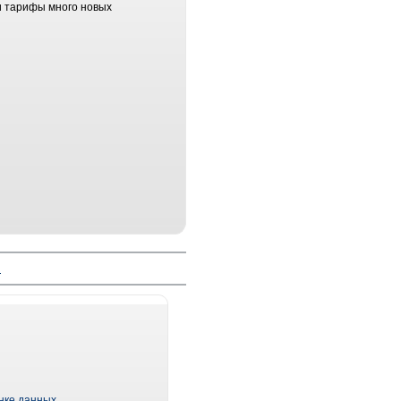
ти тарифы много новых
й
ынке данных