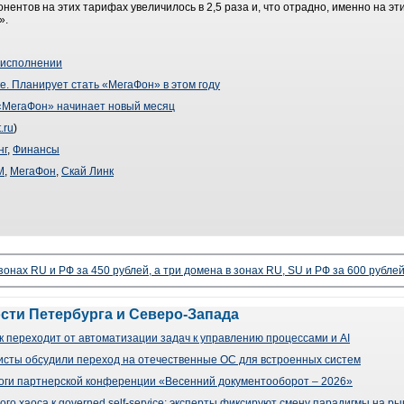
нентов на этих тарифах увеличилось в 2,5 раза и, что отрадно, именно на э
».
с-исполнении
е. Планирует стать «МегаФон» в этом году
 «МегаФон» начинает новый месяц
.ru
)
нг
,
Финансы
M
,
МегаФон
,
Скай Линк
 зонах RU и РФ за 450 рублей, а три домена в зонах RU, SU и РФ за 600 рубле
ости Петербурга и Северо-Запада
 переходит от автоматизации задач к управлению процессами и AI
сты обсудили переход на отечественные ОС для встроенных систем
оги партнерской конференции «Весенний документооборот – 2026»
го хаоса к governed self-service: эксперты фиксируют смену парадигмы на р