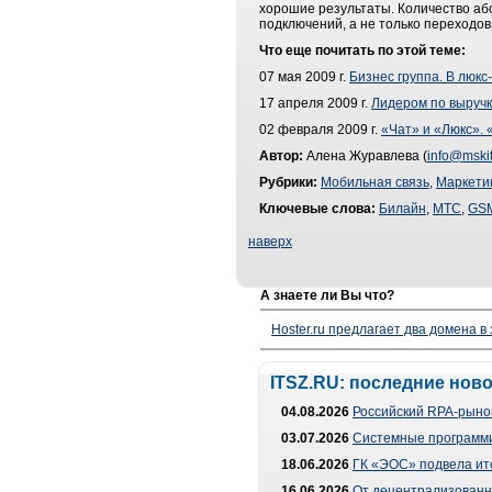
хорошие результаты. Количество або
подключений, а не только переходов
Что еще почитать по этой теме:
07 мая 2009 г.
Бизнес группа. В люк
17 апреля 2009 г.
Лидером по выручк
02 февраля 2009 г.
«Чат» и «Люкс».
Автор:
Алена Журавлева (
info@mskit
Рубрики:
Мобильная связь
,
Маркети
Ключевые слова:
Билайн
,
МТС
,
GS
наверх
А знаете ли Вы что?
Hoster.ru предлагает два домена в
ITSZ.RU: последние нов
04.08.2026
Российский RPA-рынок
03.07.2026
Системные программи
18.06.2026
ГК «ЭОС» подвела ит
16.06.2026
От децентрализованно