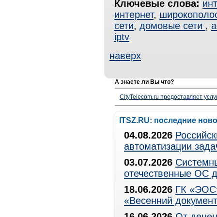
Ключевые слова:
ин
интернет
,
широкополо
сети
,
домовые сети
,
a
iptv
наверх
А знаете ли Вы что?
CityTelecom.ru предоставляет услу
ITSZ.RU: последние нов
04.08.2026
Российск
автоматизации зада
03.07.2026
Системны
отечественные ОС д
18.06.2026
ГК «ЭОС»
«Весенний документ
16.06.2026
От децен