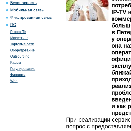
Безопасность
потреб
Мобильная связь
IP-TV 
Фиксированная связь
комме
больше
ПО
в Пете
Рынок ПК
у опер
Маркетинг
Торговые сети
она на
Оборудование
операт
Outsourcing
офици
Кадры
эксплу
Регулирование
ближай
Финансы
прихо
Web
реализ
пробл
введе
и как 
предст
При реализации серви
вопрос с предоставляе