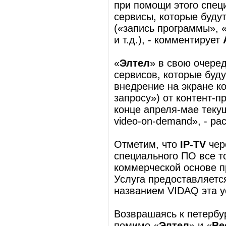
при помощи этого спец
сервисы, которые буду
(«запись программы», 
и т.д.), - комментирует
«
Элтел
» в свою очере
сервисов, которые буд
внедрение на экране к
запросу») от контент-
конце апреля-мае текущ
video-on-demand», - р
Отметим, что
IP-TV
чер
специального ПО все т
коммерческой основе п
Услуга предоставляетс
названием VIDAQ эта у
Возврашаясь к петербу
помимо «
Элтел
» и «
Ве