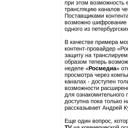
при этом возможность е
трансляцию каналов че
Поставщиками контента
возможно шифрование с
одного из петербургск
В качестве примера мо
контент-провайдер «Ро
защиту на транслируем
образом теперь возмож
неделе «
Росмедиа
» от
просмотра через компью
каналах - доступен тол
возможности расширени
для ознакомительного 
доступна пока только н
рассказывает Андрей К
Еще один вопрос, кото
TV
на коммерческой осн