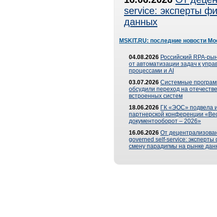
service: эксперты 
данных
MSKIT.RU: последние новости Мо
04.08.2026
Российский RPA-рын
от автоматизации задач к упр
процессами и AI
03.07.2026
Системные програ
обсудили переход на отечеств
встроенных систем
18.06.2026
ГК «ЭОС» подвела и
партнерской конференции «Ве
документооборот – 2026»
16.06.2026
От децентрализован
governed self-service: эксперт
смену парадигмы на рынке дан