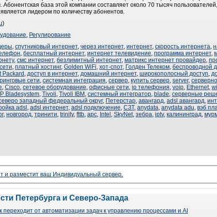
 Абонентская база этой компании составляет около 70 тысяч пользователей,
 является лидером по количеству абонентов.
u
)
удование
,
Регулирование
деры
,
спутниковый интернет
,
через интернет
,
интернет
,
скорость интернета
,
н
телефон
,
бесплатный интернет
,
интернет телевидение
,
программа интернет
,
рнету
,
смс интернет
,
безлимитный интернет
,
матрикс интернет провайдер
,
пр
 сети
,
платный хостинг
,
Golden WiFi
,
хот-спот
,
Голден Телеком
,
беспроводной д
t Packard
,
доступ в интернет
,
домашний интернет
,
широкополосный доступ
,
д
ринговые сети
,
системная интеграция
,
сервер
,
купить сервер
,
server
,
серверн
е
,
Cisco
,
сетевое оборудование
,
офисные сети
,
ip телефония
,
voip
,
Ethernet
,
wi
P Bladesystem
,
Tivoli
,
Tivoli IBM
,
системный интегратор
,
blade
,
серверные реш
северо западный федеральный округ
,
Петерстар
,
авангард
,
adsl авангард
,
инт
ройка adsl
,
adsl интернет
,
adsl подключение
,
СЗТ
,
anydata
,
anydata adu
,
вэб пл
рг
,
новгород
,
тринити
,
trinity
,
fttb
,
apc
,
Intel
,
SkyNet
,
зебра
,
iptv
,
калининград
,
мур
ет и разместит ваш Индивидуальный сервер.
ости Петербурга и Северо-Запада
 переходит от автоматизации задач к управлению процессами и AI