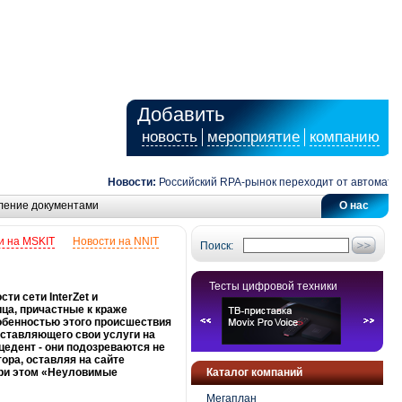
Добавить
новость
мероприятие
компанию
Новости:
Российский RPA-рынок переходит от автоматизаци
ление документами
О нас
и на MSKIT
Новости на NNIT
Поиск:
Тесты цифровой техники
ти сети InterZet и
ца, причастные к краже
собенностью этого происшествия
оставляющего свои услуги на
цедент - они подозреваются не
тора, оставляя на сайте
при этом «Неуловимые
Каталог компаний
Мегаплан