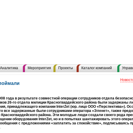
Аналитика
Мероприятия
Проекты
Каталог компаний
Управ
Новост
поймали
008 года в результате совместной операции сотрудников отдела безопаснос
ков 26-го отдела милиции Красногвардейского района были задержаны ли
ия, принадлежащего компании InterZet (юр. лицо ООО «Перспектива»). О
что все задержанные были сотрудниками оператора «Эленет», также пред
 Красногвардейского района. Эти молодые люди создали своего рода пре
ищении оборудования InterZet, но и в попытках шантажировать этого опера
сообщения с предложениями «заплатить за спокойствие», подписываясь 
.