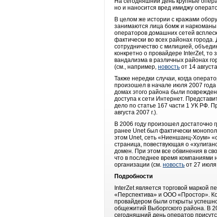
На сегодняшний день крупные опера
но и наносится вред имиджу операто
В целом же истории с кражами обору
занимаются лица бомж и наркоманы, 
операторов домашних сетей всплеск
фактически во всех районах города
сотрудничество с милицией, объеди
конкретно о провайдере InterZet, т
вандализма в различных районах го
(см., например,
новость
от 14 августа 
Также нередки случаи, когда операт
произошел в начале июля 2007 года
домах этого района были поврежден
доступа к сети Интернет. Представ
дело по статье 167 части 1 УК РФ.
августа 2007 г.).
В 2006 году произошел достаточно г
ранее Unet был фактически монополи
этом Unet, сеть «Ниеншанц-Хоум» «о
страница, повествующая о «хулиган
домен. При этом все обвинения в св
что в последнее время компаниями 
организации (см.
новость
от 27 июля 
Подробности
InterZet является торговой маркой 
«Перспектива» и ООО «Простор». Ком
провайдером были открыты успешно
общежитий Выборгского района. В 20
сегодняшний день оператор присутст