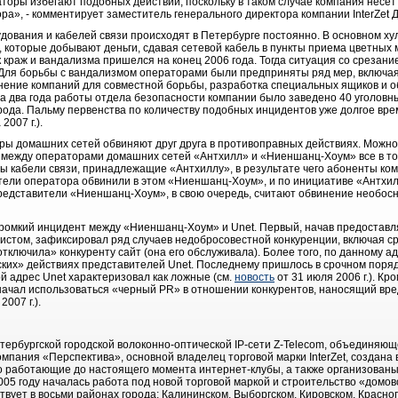
торы избегают подобных действий, поскольку в таком случае компания несет
ра», - комментирует заместитель генерального директора компании InterZet 
дования и кабелей связи происходят в Петербурге постоянно. В основном ху
которые добывают деньги, сдавая сетевой кабель в пункты приема цветных м
 краж и вандализма пришелся на конец 2006 года. Тогда ситуация со срезан
. Для борьбы с вандализмом операторами были предприняты ряд мер, включа
нение компаний для совместной борьбы, разработка специальных ящиков и о
о за два года работы отдела безопасности компании было заведено 40 уголовн
рода. Пальму первенства по количеству подобных инцидентов уже долгое вр
2007 г.).
оры домашних сетей обвиняют друг друга в противоправных действиях. Можно
 между операторами домашних сетей «Антхилл» и «Ниеншанц-Хоум» все в то
ы кабели связи, принадлежащие «Антхиллу», в результате чего абоненты ко
ители оператора обвинили в этом «Ниеншанц-Хоум», и по инициативе «Антхи
 Представители «Ниеншанц-Хоум», в свою очередь, считают обвинение необос
ромкий инцидент между «Ниеншанц-Хоум» и Unet. Первый, начав предоставлят
стом, зафиксировал ряд случаев недобросовестной конкуренции, включая сры
тключила» конкуренту сайт (она его обслуживала). Более того, по данному 
ских» действиях представителей Unet. Последнему пришлось в срочном поряд
ой адрес Unet характеризовал как ложные (см.
новость
от 31 июля 2006 г.). Кро
начал использоваться «черный PR» в отношении конкурентов, наносящий вре
2007 г.).
петербургской городской волоконно-оптической IP-сети Z-Telecom, объединя
пания «Перспектива», основной владелец торговой марки InterZet, создана в 
 работающие до настоящего момента интернет-клубы, а также организованы
05 году началась работа под новой торговой маркой и строительство «домов
вует в восьми районах города: Калининском, Выборгском, Кировском, Красно