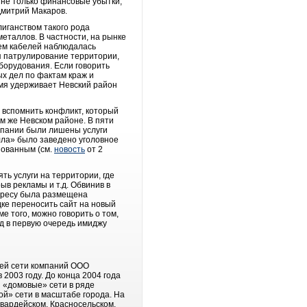
 не только финансовые убытки,
Дмитрий Макаров.
лиганством такого рода
еталлов. В частности, на рынке
ием кабелей наблюдалась
я патрулирование территории,
борудования. Если говорить
ых дел по фактам краж и
емя удерживает Невский район
 вспомнить конфликт, который
м же Невском районе. В пяти
мпании были лишены услуги
лла» было заведено уголовное
нованным (см.
новость
от 2
ь услуги на территории, где
в рекламы и т.д. Обвинив в
адресу была размещена
ке переносить сайт на новый
ме того, можно говорить о том,
д в первую очередь имиджу
ющей сети компаний ООО
2003 году. До конца 2004 года
 «домовые» сети в ряде
ой» сети в масштабе города. На
гвардейском, Красносельском,