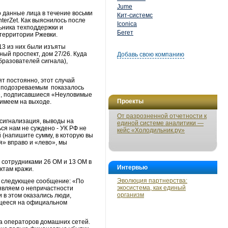
Jume
 данные лица в течение восьми
Кит-системс
erZet. Как выяснилось после
Iconica
ьника техподдержки и
Бегет
территории Ржевки.
13 из них были изъяты
ый проспект, дом 27/26. Куда
Добавь свою компанию
бразователей сигнала),
т постоянно, этот случай
ва подозреваемым показалось
ные, подписавшиеся «Неуловимые
Проекты
 имеем на выходе.
От разрозненной отчетности к
 сигнализация, выводы на
единой системе аналитики —
ься нам не суждено - УК РФ не
кейс «Холодильник.ру»
й (напишите сумму, в которую вы
» вправо и «лево», мы
 сотрудниками 26 ОМ и 13 ОМ в
Интервью
ктам кражи.
Эволюция партнерства:
ь следующее сообщение: «По
экосистема, как единый
являем о непричастности
организм
 в этом оказались люди,
ющееся на официальном
а операторов домашних сетей.