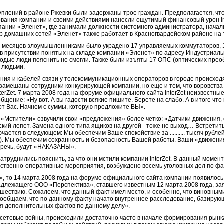
плений в районе Ржевки были задержаны трое граждан. Предполагается, что
вания компании и своими действиями нанесли ощутимый финансовый урон Int
мпании «Эленет», где занимали должности системного администратора, начал
р домашних сетей «Эленет» также работает в Красногвардейском районе на 
ьми месяцев злоумышленниками было украдено 17 управляемых коммутаторов, 
в присутствии понятых на складе компании «Эленет» по адресу Индустриальн
одые люди пояснить не смогли. Также были изъяты 17 ОПС (оптических прео
 людьми.
ния и кабелей связи у телекоммуникационных операторов в городе происходя
ле замешаны сотрудники конкурирующей компании, но еще и тем, что воровст
erZet. 7 марта 2008 года на форуме официального сайта InterZet неизвест
щение: «Ну вот. А вы гадости всякие пишите. Берете на слабо. А в итоге что
т Вас. Начнем с суммы, которую предложите ВЫ».
е «Мстители» озвучили свои «предложения» более четко: «Датчики движения,
тский лепет. Замена одного типа ящиков на другой - тоже не выход… Встретит
ается в следующем: Мы обеспечим Ваше спокойствие за .......... тысяч рубле
). Мы обеспечим сохранность и безопасность Вашей работы. Ваши «движения
т речь, будут «НАКАЗАНЫ».
руднились пояснить, за что они мстили компании InterZet. В данный момент
ственно-оперативные мероприятия, возбуждено восемь уголовных дел по фа
», то 14 марта 2008 года на форуме официального сайта компании появилос
длежащего ООО «Перспектива», ставшего известным 12 марта 2008 года, за
шествию. Сожалеем, что данный факт имел место, и особенно, что виновными
Сообщаем, что по данному факту начато внутреннее расследование, базиру
я дополнительных фактов по данному делу».
сетевые войны, происходили достаточно часто в начале формирования рынк