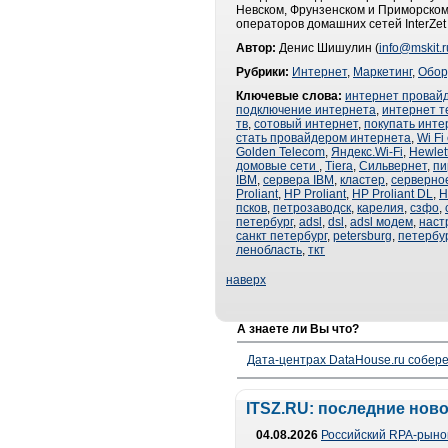
Невском, Фрунзенском и Приморском.
операторов домашних сетей InterZet
Автор:
Денис Шишулин (
info@mskit.r
Рубрики:
Интернет
,
Маркетинг
,
Обор
Ключевые слова:
интернет провай
подключение интернета
,
интернет 
тв
,
сотовый интернет
,
покупать инте
стать провайдером интернета
,
Wi Fi
Golden Telecom
,
Яндекс.Wi-Fi
,
Hewlet
домовые сети
,
Tiera
,
Сильвернет
,
пи
IBM
,
сервера IBM
,
кластер
,
серверно
Proliant
,
HP Proliant
,
HP Proliant DL
,
H
псков
,
петрозаводск
,
карелия
,
сзфо
,
петербург
,
adsl
,
dsl
,
adsl модем
,
наст
санкт петербург
,
petersburg
,
петербу
ленобласть
,
ткт
наверх
А знаете ли Вы что?
Дата-центрах DataHouse.ru собер
ITSZ.RU: последние нов
04.08.2026
Российский RPA-рынок