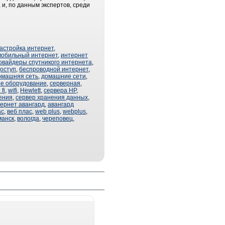
 и, по данным экспертов, среди
астройка интернет
,
мобильный интернет
,
интернет
овайдеры спутникого интернета
,
оступ
,
беспроводной интернет
,
омашняя сеть
,
домашние сети
,
ое оборудование
,
серверная
,
 fi
,
wifi
,
Hewlett
,
сервера HP
,
ения
,
сервер хранения данных
,
ернет авангард
,
авангард
ас
,
веб плас
,
web plus
,
webplus
,
манск
,
вологда
,
череповец
,