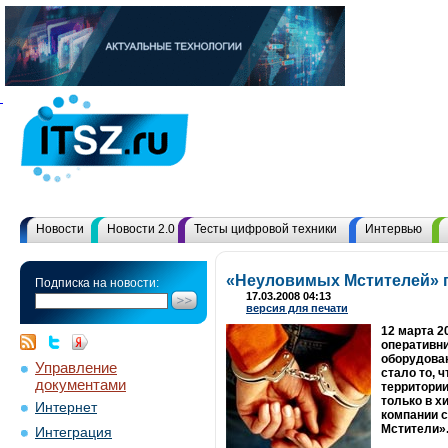
Новости
Новости 2.0
Тесты цифровой техники
Интервью
«Неуловимых Мстителей» 
Подписка на новости:
17.03.2008 04:13
версия для печати
12 марта 2
оперативни
оборудован
Управление
стало то, 
документами
территории
только в х
Интернет
компании 
Мстители»
Интеграция