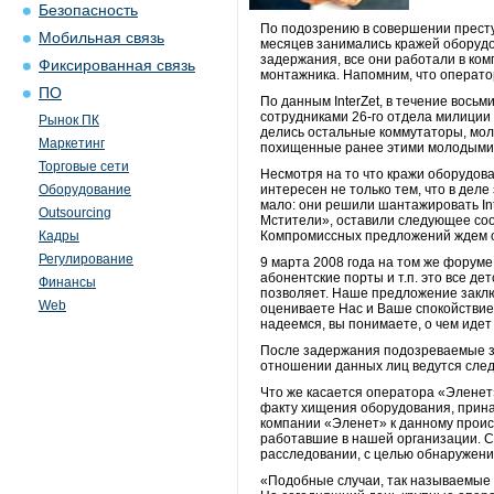
Безопасность
По подозрению в совершении престу
Мобильная связь
месяцев занимались кражей оборудо
задержания, все они работали в ко
Фиксированная связь
монтажника. Напомним, что операто
ПО
По данным InterZet, в течение вос
сотрудниками 26-го отдела милиции 
Рынок ПК
делись остальные коммутаторы, мол
Маркетинг
похищенные ранее этими молодыми
Торговые сети
Несмотря на то что кражи оборудова
Оборудование
интересен не только тем, что в де
мало: они решили шантажировать Int
Outsourcing
Мстители», оставили следующее сооб
Кадры
Компромиссных предложений ждем о
Регулирование
9 марта 2008 года на том же форум
абонентские порты и т.п. это все де
Финансы
позволяет. Наше предложение заключ
Web
оцениваете Нас и Ваше спокойствие
надеемся, вы понимаете, о чем иде
После задержания подозреваемые зат
отношении данных лиц ведутся след
Что же касается оператора «Эленет
факту хищения оборудования, прина
компании «Эленет» к данному проис
работавшие в нашей организации. 
расследовании, с целью обнаружени
«Подобные случаи, так называемые 