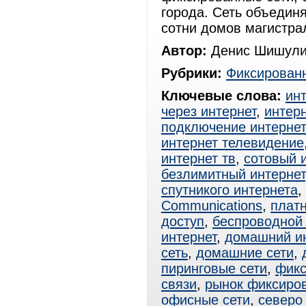
города. Сеть объедин
сотни домов магистрал
Автор:
Денис Шишули
Рубрики:
Фиксированн
Ключевые слова:
ин
через интернет
,
интерн
подключение интерне
интернет телевидение
интернет тв
,
сотовый 
безлимитный интернет
спутникого интернета
,
Communications
,
платн
доступ
,
беспроводной 
интернет
,
домашний и
сеть
,
домашние сети
,
пиринговые сети
,
фикс
связи
,
рынок фиксиро
офисные сети
,
северо