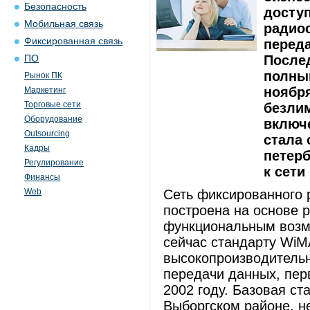
Безопасность
доступ
Мобильная связь
радиос
Фиксированная связь
перед
После
ПО
полный
Рынок ПК
ноября
Маркетинг
Торговые сети
безли
Оборудование
включ
Outsourcing
стала 
Кадры
петер
Регулирование
к сети
Финансы
Web
Сеть фиксированного 
построена на основе 
функциональным возм
сейчас стандарту WiM
высокопроизводительн
передачи данных, пер
2002 году. Базовая с
Выборгском районе, н