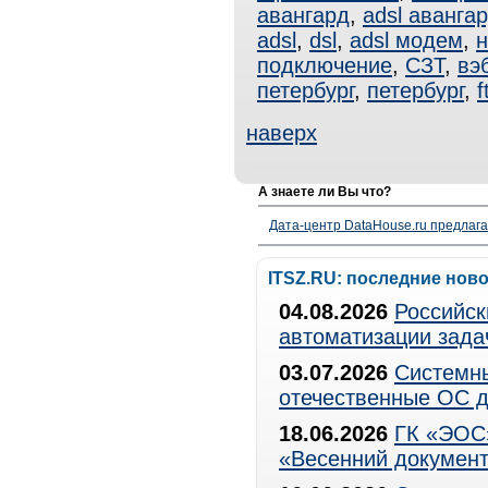
авангард
,
adsl аванга
adsl
,
dsl
,
adsl модем
,
н
подключение
,
СЗТ
,
вэ
петербург
,
петербург
,
f
наверх
А знаете ли Вы что?
Дата-центр DataHouse.ru предлага
ITSZ.RU: последние нов
04.08.2026
Российск
автоматизации зада
03.07.2026
Системны
отечественные ОС д
18.06.2026
ГК «ЭОС»
«Весенний документ