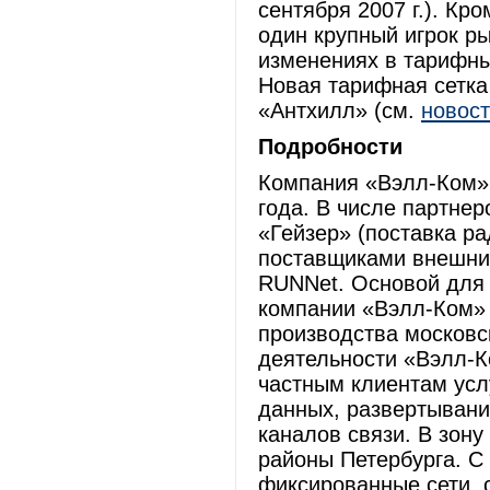
сентября 2007 г.). Кр
один крупный игрок р
изменениях в тарифны
Новая тарифная сетка 
«Антхилл» (см.
новост
Подробности
Компания «Вэлл-Ком»
года. В числе партне
«Гейзер» (поставка р
поставщиками внешни
RUNNet. Основой для 
компании «Вэлл-Ком»
производства московс
деятельности «Вэлл-К
частным клиентам услу
данных, развертыван
каналов связи. В зону
районы Петербурга. С
фиксированные сети, с