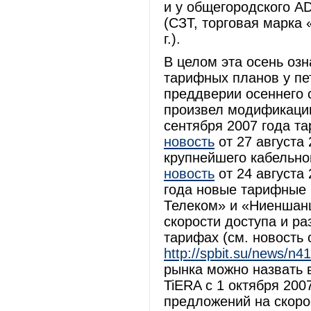
и у общегородского A
(СЗТ, торговая марка 
г.).
В целом эта осень о
тарифных планов у пе
преддверии осеннего 
произвел модификацию
сентября 2007 года та
новость
от 27 августа 
крупнейшего кабельно
новость
от 24 августа 
года новые тарифные 
Телеком» и «Ниеншанц
скорости доступа и р
тарифах (см. новость о
http://spbit.su/news/n4
рынка можно назвать 
TiERA с 1 октября 200
предложений на скорос