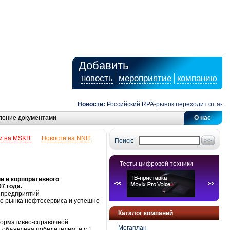
Добавить
новость
мероприятие
компанию
Новости:
Российский RPA-рынок переходит от автомат
ление документами
О нас
и на MSKIT
Новости на NNIT
Поиск:
Тесты цифровой техники
и и корпоративного
7 года.
я предприятий
го рынка нефтесервиса и успешно
Каталог компаний
нормативно-справочной
Мегаплан
 объявлена победителем, и с 1