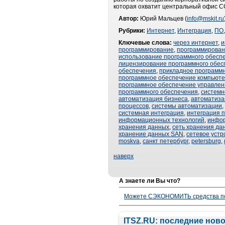
которая охватит центральный офис С
Автор:
Юрий Мальцев (
info@mskit.ru
Рубрики:
Интернет
,
Интеграция
,
ПО
Ключевые слова:
через интернет
,
и
программирование
,
программирован
использование программного обесп
лицензирование программного обес
обеспечения
,
прикладное программ
программное обеспечение компьют
программное обеспечение управлен
программного обеспечения
,
системн
автоматизация бизнеса
,
автоматиза
процессов
,
системы автоматизации
,
системная интеграция
,
интеграция 
информационных технологий
,
инфо
хранения данных
,
сеть хранения да
хранение данных SAN
,
сетевое устр
moskva
,
санкт петербург
,
petersburg
,
наверх
А знаете ли Вы что?
Можете СЭКОНОМИТЬ средства полу
ITSZ.RU: последние нов