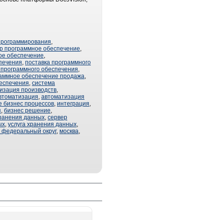
программирования
,
ор программное обеспечение
,
ое обеспечение
,
печения
,
поставка программного
 программного обеспечения
,
аммное обеспечение продажа
,
беспечения
,
система
изация производств
,
втоматизация
,
автоматизация
 бизнес процессов
,
интеграция
,
я
,
бизнес решение
,
хранения данных
,
сервер
ых
,
услуга хранения данных
,
 федеральный округ
,
москва
,