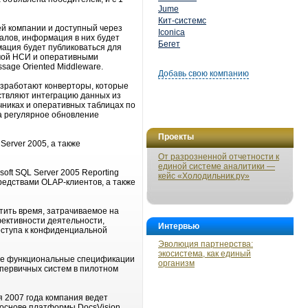
Jume
Кит-системс
й компании и доступный через
Iconica
алов, информация в них будет
Бегет
мация будет публиковаться для
емой НСИ и оперативными
age Oriented Middleware.
Добавь свою компанию
азработают конверторы, которые
ствляют интеграцию данных из
чниках и оперативных таблицах по
а регулярное обновление
Проекты
erver 2005, а также
От разрозненной отчетности к
единой системе аналитики —
oft SQL Server 2005 Reporting
кейс «Холодильник.ру»
редствами OLAP-клиентов, а также
тить время, затрачиваемое на
ективности деятельности,
Интервью
оступа к конфиденциальной
Эволюция партнерства:
экосистема, как единый
ьные функциональные спецификации
организм
 первичных систем в пилотном
я 2007 года компания ведет
основе платформы DocsVision,