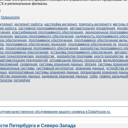
СК и региональные филиалы.
)
,
Outsourcing
нтернет
,
интернет работа
,
настройка интернет
,
покупать интернету
,
методы 
ие работа
,
системное программирование
,
автоматизация управления
,
догов
ечения
,
классификация программного обеспечения
,
лицензионное программн
печения
,
магазин программного обеспечения
,
надежность программного обес
ное обеспечение
,
программное обеспечение
,
программное обеспечение виды
ера
,
программное обеспечение лицензия
,
программное обеспечение пк
,
прогр
ия
,
проектирование программного обеспечения
,
разработка программного о
ое программное обеспечение
,
установка программного обеспечения
,
автомат
ция технологических
,
разработки
,
разработка программ
,
центр разработки
,
а
автоматизация предприятий
,
оптимизация бизнес процессов
,
моделирование
приложений
,
серверная
,
системы хранения данных
,
storage
,
системы хранени
рмационные системы
,
системный интегратор
,
хранение данных
,
устройства 
нных
,
корпоративные системы хранения данных
,
организация хранения данн
ойство хранения данных
,
надежное хранение данных
,
сзфо
,
северо западный
moscow
,
петербург
чив качественное обслуживание вашего сервера в DataHouse.ru.
ости Петербурга и Северо-Запада