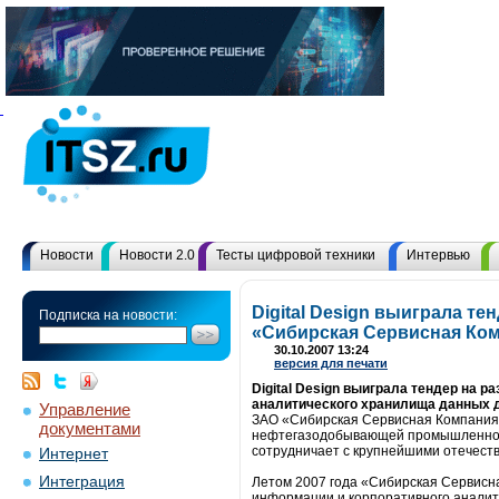
Новости
Новости 2.0
Тесты цифровой техники
Интервью
Digital Design выиграла т
Подписка на новости:
«Сибирская Сервисная Ко
30.10.2007 13:24
версия для печати
Digital Design выиграла тендер на 
аналитического хранилища данных д
Управление
ЗАО «Сибирская Сервисная Компания»
документами
нефтегазодобывающей промышленности
сотрудничает с крупнейшими отечес
Интернет
Интеграция
Летом 2007 года «Сибирская Сервисн
информации и корпоративного аналити