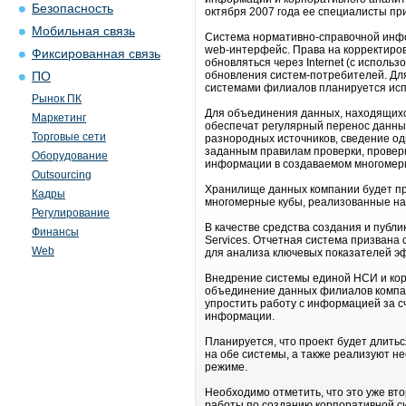
Безопасность
октября 2007 года ее специалисты при
Мобильная связь
Система нормативно-справочной инфо
web-интерфейс. Права на корректиров
Фиксированная связь
обновляться через Internet (с испол
обновления систем-потребителей. Дл
ПО
системами филиалов планируется исп
Рынок ПК
Для объединения данных, находящихся
Маркетинг
обеспечат регулярный перенос данны
Торговые сети
разнородных источников, сведение од
заданным правилам проверки, проверк
Оборудование
информации в создаваемом многомер
Outsourcing
Хранилище данных компании будет пре
Кадры
многомерные кубы, реализованные на ос
Регулирование
В качестве средства создания и публи
Финансы
Services. Отчетная система призвана
Web
для анализа ключевых показателей эф
Внедрение системы единой НСИ и кор
объединение данных филиалов компан
упростить работу с информацией за с
информации.
Планируется, что проект будет длить
на обе системы, а также реализуют н
режиме.
Необходимо отметить, что это уже вто
работы по созданию корпоративной с