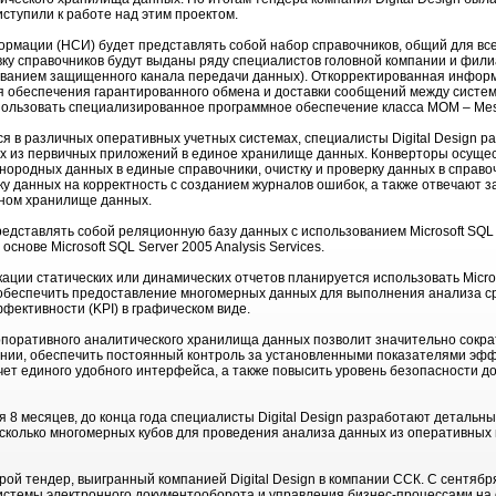
ступили к работе над этим проектом.
рмации (НСИ) будет представлять собой набор справочников, общий для все
ку справочников будут выданы ряду специалистов головной компании и фили
ьзованием защищенного канала передачи данных). Откорректированная инфор
я обеспечения гарантированного обмена и доставки сообщений между сист
ользовать специализированное программное обеспечение класса MOM – Mess
 в различных оперативных учетных системах, специалисты Digital Design р
х из первичных приложений в единое хранилище данных. Конверторы осуще
нородных данных в единые справочники, очистку и проверку данных в справо
у данных на корректность с созданием журналов ошибок, а также отвечают з
ном хранилище данных.
дставлять собой реляционную базу данных с использованием Microsoft SQL S
нове Microsoft SQL Server 2005 Analysis Services.
кации статических или динамических отчетов планируется использовать Micros
 обеспечить предоставление многомерных данных для выполнения анализа с
фективности (KPI) в графическом виде.
поративного аналитического хранилища данных позволит значительно сокра
ии, обеспечить постоянный контроль за установленными показателями эфф
чет единого удобного интерфейса, а также повысить уровень безопасности д
ся 8 месяцев, до конца года специалисты Digital Design разработают детал
есколько многомерных кубов для проведения анализа данных из оперативных
рой тендер, выигранный компанией Digital Design в компании ССК. С сентябр
истемы электронного документооборота и управления бизнес-процессами на 