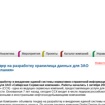
Аналитика
Мероприятия
Проекты
Каталог компаний
Управ
Новост
ендер на разработку хранилища данных для ЗАО
мпания»
разработку и внедрение единой системы нормативно-справочной информаци
ля ЗАО «Сибирская Сервисная компания». Работы начались 1 октября 200
 (ССК) - одна из ведущих сервисных компаний, предоставляющих услуги дл
. Основанная 7 лет назад, сегодня ССК входит в число лидеров российско
твенными и иностранными нефтегазодобывающими компаниями.
ая Компания» объявила тендер на разработку и внедрение единой системы 
ческого хранилища данных. По итогам тендера компания Digital Design была