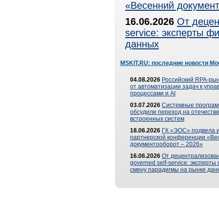
«Весенний документ
16.06.2026
От децен
service: эксперты 
данных
MSKIT.RU: последние новости Мо
04.08.2026
Российский RPA-рын
от автоматизации задач к упр
процессами и AI
03.07.2026
Системные програ
обсудили переход на отечеств
встроенных систем
18.06.2026
ГК «ЭОС» подвела и
партнерской конференции «Ве
документооборот – 2026»
16.06.2026
От децентрализован
governed self-service: эксперт
смену парадигмы на рынке дан