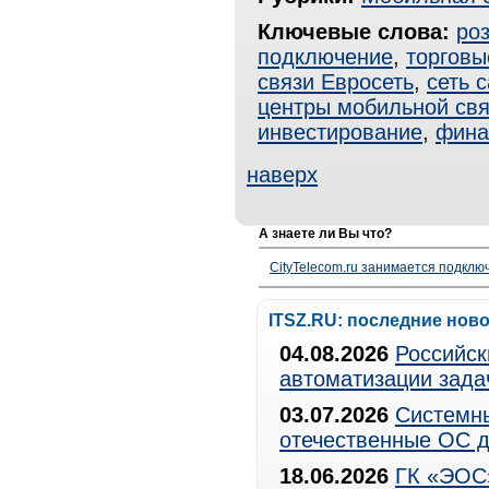
Ключевые слова:
ро
подключение
,
торговы
связи Евросеть
,
сеть 
центры мобильной свя
инвестирование
,
фина
наверх
А знаете ли Вы что?
CityTelecom.ru занимается подклю
ITSZ.RU: последние нов
04.08.2026
Российск
автоматизации зада
03.07.2026
Системны
отечественные ОС д
18.06.2026
ГК «ЭОС»