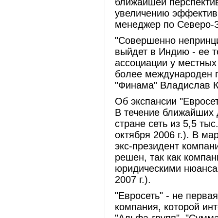
ближайшей перспектив
увеличению эффективн
менеджер по Северо-З
"Совершенно непринци
выйдет в Индию - ее т
ассоциации у местных 
более международен п
"Финама" Владислав К
Об экспансии "Евросет
В течение ближайших 
стране сеть из 5,5 ты
октября 2006 г.). В м
экс-президент компани
решен, так как компан
юридическими нюанса
2007 г.).
"Евросеть" - не перв
компания, которой ин