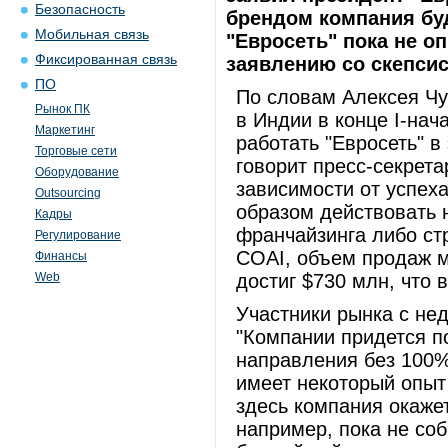
Безопасность
брендом компания буд
Мобильная связь
"Евросеть" пока не о
Фиксированная связь
заявлению со скепси
ПО
По словам Алексея Чу
Рынок ПК
в Индии в конце I-нача
Маркетинг
работать "Евросеть" в 
Торговые сети
говорит пресс-секрета
Оборудование
зависимости от успеха
Outsourcing
образом действовать 
Кадры
франчайзинга либо ст
Регулирование
COAI, объем продаж м
Финансы
Web
достиг $730 млн, что 
Участники рынка с нед
"Компании придется п
направления без 100% 
имеет некоторый опыт
здесь компания окаже
например, пока не со