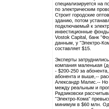
специализируется на п
по электрическим пров
Строит городские опто
зданию, потом устанав
подключаемый к электр
инвестиционные фонды In
Vostok Capital, банк "
данным, у "Электро-Ко
составляет $15.
Эксперты затруднились
компания маленькая (до
- $200-250 за абонента,
абонента и выше,-- рас
Александр Малис.-- Но 
между реальным и прог
Радзиковски рассчитыва
"Электро-Кома" превыси
минимум в $60 млн. Од