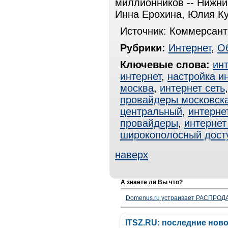
миллионников -- Нижни
Инна Ерохина, Юлия К
Источник: Коммерсант
Рубрики:
Интернет
,
О
Ключевые слова:
ин
интернет
,
настройка и
москва
,
интернет сеть
провайдеры московска
центральный
,
интерне
провайдеры
,
интернет
широкополосный дост
наверх
А знаете ли Вы что?
Domenus.ru устраивает РАСПРОДА
ITSZ.RU: последние нов