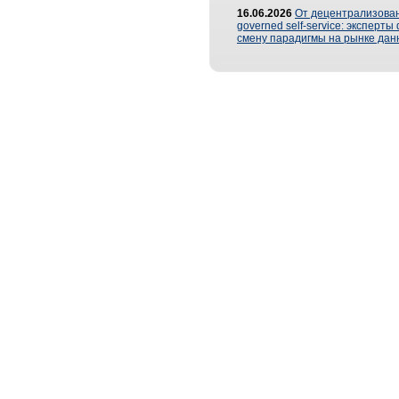
16.06.2026
От децентрализован
governed self-service: эксперт
смену парадигмы на рынке дан