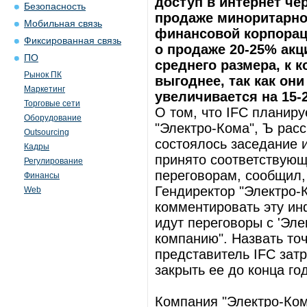
доступ в интернет че
Безопасность
продаже миноритарно
Мобильная связь
финансовой корпораци
Фиксированная связь
о продаже 20-25% акц
ПО
среднего размера, к 
Рынок ПК
выгоднее, так как он
Маркетинг
увеличивается на 15-
Торговые сети
О том, что IFC планир
Оборудование
"Электро-Кома", Ъ расс
Outsourcing
состоялось заседание 
Кадры
принято соответствующ
Регулирование
переговорам, сообщил,
Финансы
Гендиректор "Электро-
Web
комментировать эту ин
идут переговоры с 'Эле
компанию". Назвать то
представитель IFC затр
закрыть ее до конца го
Компания "Электро-Ком