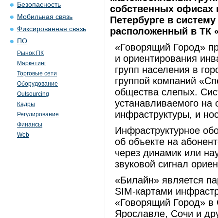
Безопасность
собственных офисах 
Мобильная связь
Петербурге в систему
Фиксированная связь
расположенный в ТК «
ПО
«Говорящий Город» п
Рынок ПК
и ориентирования инв
Маркетинг
групп населения в гор
Торговые сети
группой компаний «Сп
Оборудование
общества слепых. Сис
Outsourcing
устанавливаемого на 
Кадры
инфраструктуры, и но
Регулирование
Финансы
Инфраструктурное об
Web
об объекте на абонент
через динамик или на
звуковой сигнал орие
«Билайн» является па
SIM-картами инфрастр
«Говорящий Город» в 
Ярославле, Сочи и дру