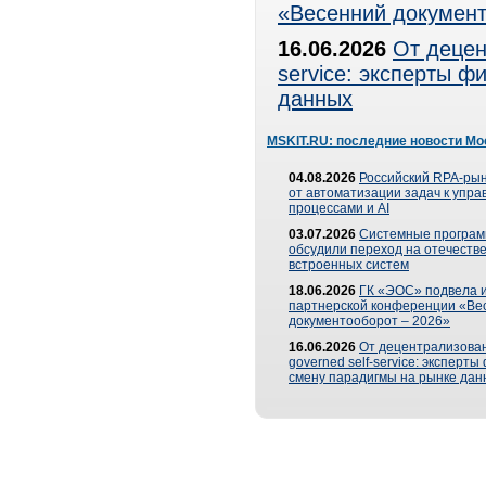
«Весенний документ
16.06.2026
От децен
service: эксперты 
данных
MSKIT.RU: последние новости Мо
04.08.2026
Российский RPA-рын
от автоматизации задач к упр
процессами и AI
03.07.2026
Системные програ
обсудили переход на отечеств
встроенных систем
18.06.2026
ГК «ЭОС» подвела и
партнерской конференции «Ве
документооборот – 2026»
16.06.2026
От децентрализован
governed self-service: эксперт
смену парадигмы на рынке дан