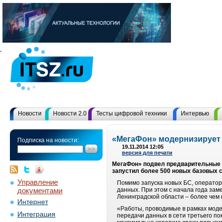
Новости
Новости 2.0
Тесты цифровой техники
Интервью
«МегаФон» модернизирует 
Подписка на новости:
19.11.2014 12:05
версия для печати
МегаФон» подвел предварительные ит
запустил более 500 новых базовых с
Управление
Помимо запуска новых БС, оператор
документами
данных. При этом с начала года зам
Ленинградской области – более чем 
Интернет
«Работы, проводимые в рамках модер
Интеграция
передачи данных в сети третьего п