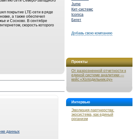
азвитию сети Северо-Западного
Jume
Кит-системс
шил покрытие LTE-сети в ряде
Iconica
новке, а также обеспечил
Бегет
жье и Сосново. В сентябре
нтернетом, скорость которого
Добавь свою компанию
Проекты
От разрозненной отчетности к
единой системе аналитики —
кейс «Холодильник.ру»
Интервью
Эволюция партнерства:
экосистема, как единый
организм
ынке данных