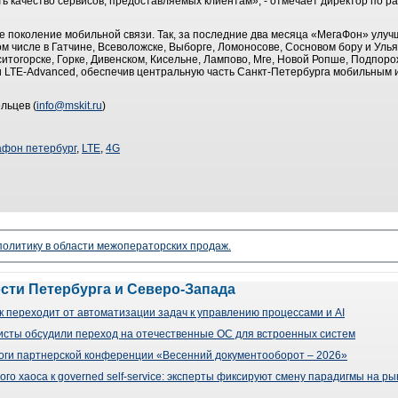
ь качество сервисов, предоставляемых клиентам», - отмечает директор по р
е поколение мобильной связи. Так, за последние два месяца «МегаФон» улуч
ом числе в Гатчине, Всеволожске, Выборге, Ломоносове, Сосновом бору и Улья
ситогорске, Горке, Дивенском, Кисельне, Лампово, Мге, Новой Ропше, Подпоро
и LTE-Advanced, обеспечив центральную часть Санкт-Петербурга мобильным и
льцев (
info@mskit.ru
)
афон петербург
,
LTE
,
4G
 политику в области межоператорских продаж.
ости Петербурга и Северо-Запада
 переходит от автоматизации задач к управлению процессами и AI
сты обсудили переход на отечественные ОС для встроенных систем
оги партнерской конференции «Весенний документооборот – 2026»
го хаоса к governed self-service: эксперты фиксируют смену парадигмы на р