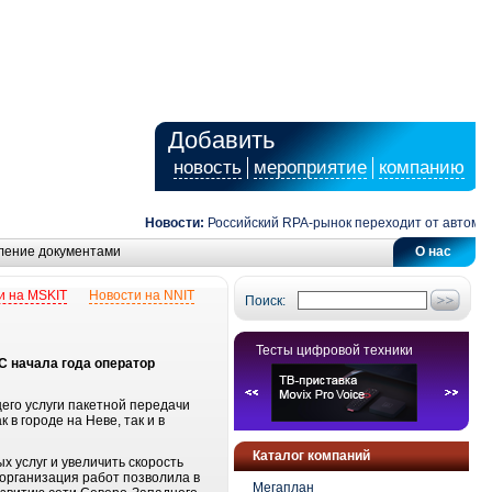
Добавить
новость
мероприятие
компанию
Новости:
Российский RPA-рынок переходит от автоматиз
ление документами
О нас
и на MSKIT
Новости на NNIT
Поиск:
Тесты цифровой техники
С начала года оператор
его услуги пакетной передачи
в городе на Неве, так и в
Каталог компаний
х услуг и увеличить скорость
 организация работ позволила в
Мегаплан