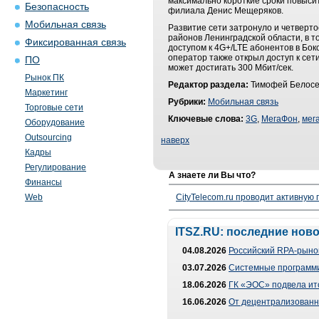
максимально короткие сроки повысит
Безопасность
филиала Денис Мещеряков.
Мобильная связь
Развитие сети затронуло и четверто
районов Ленинградской области, в т
Фиксированная связь
доступом к 4G+/LTE абонентов в Бок
оператор также открыл доступ к сет
ПО
может достигать 300 Мбит/сек.
Рынок ПК
Редактор раздела:
Тимофей Белосе
Маркетинг
Рубрики:
Мобильная связь
Торговые сети
Ключевые слова:
3G
,
МегаФон
,
мег
Оборудование
Outsourcing
наверх
Кадры
Регулирование
А знаете ли Вы что?
Финансы
Web
CityTelecom.ru проводит активную
ITSZ.RU: последние нов
04.08.2026
Российский RPA-рынок
03.07.2026
Системные программи
18.06.2026
ГК «ЭОС» подвела ит
16.06.2026
От децентрализованно