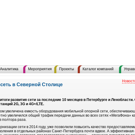
Аналитика
Мероприятия
Проекты
Каталог компаний
Управ
Новост
сеть в Северной Столице
оги развития сети за последние 10 месяцев в Петербурге и Ленобласти. 
танций 2G, 3G и 4G+/LTE.
ом увеличена емкость оборудования мобильной опорной сети, обеспечивающ
етно увеличился общий трафик передачи данных во всех сетях «МегаФона» как 
в полтора раза.
низации сети в 2014 году, уже позволили повысить качество предоставляемы
околения в отдельных районах Санкт-Петербурга почти вдвое. А эффективная