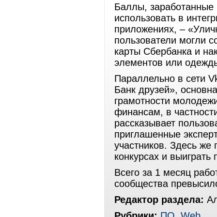
Баллы, заработанные 
использовать в интег
приложениях, – «Уличн
пользователи могли с
карты Сбербанка и на
элементов или одежд
Параллельно в сети V
Банк друзей», основн
грамотности молодеж
финансам, в частност
рассказывает пользова
приглашенные эксперт
участников. Здесь же 
конкурсах и выиграть
Всего за 1 месяц раб
сообщества превысило
Редактор раздела:
Ал
Рубрики:
ПО
,
Web