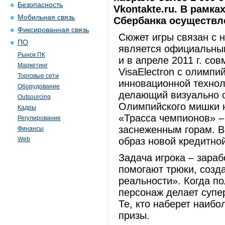
Безопасность
Vkontakte.ru. В рамка
Мобильная связь
Сбербанка осуществле
Фиксированная связь
Сюжет игры связан с 
ПО
является официальным
Рынок ПК
и в апреле 2011 г. со
Маркетинг
VisaElectron с олимпи
Торговые сети
инновационной технол
Оборудование
делающий визуально о
Outsourcing
Олимпийского мишки н
Кадры
«Трасса чемпионов» –
Регулирование
заснеженным горам. В
Финансы
Web
образ новой кредитно
Задача игрока – зара
помогают трюки, созд
реальности». Когда по
персонаж делает супе
Те, кто наберет наиб
призы.