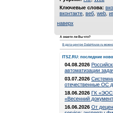
Ключевые слова:
вко
вконтакте
,
веб
,
web
,
и
наверх
А знаете ли Вы что?
В дата-центре DataHouse.ru можно
ITSZ.RU: последние нов
04.08.2026
Российск
автоматизации зада
03.07.2026
Системны
отечественные ОС д
18.06.2026
ГК «ЭОС»
«Весенний документ
16.06.2026
От децен
service: эксперты 