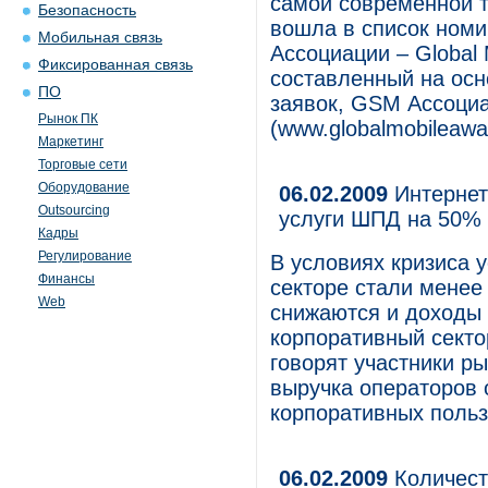
самой современной т
Безопасность
вошла в список ном
Мобильная связь
Ассоциации – Global 
Фиксированная связь
составленный на осн
ПО
заявок, GSM Ассоциа
Рынок ПК
(www.globalmobileawa
Маркетинг
Торговые сети
Оборудование
06.02.2009
Интернет 
Outsourcing
услуги ШПД на 50%
Кадры
Регулирование
В условиях кризиса 
Финансы
секторе стали менее
Web
снижаются и доходы 
корпоративный секто
говорят участники ры
выручка операторов 
корпоративных поль
06.02.2009
Количест