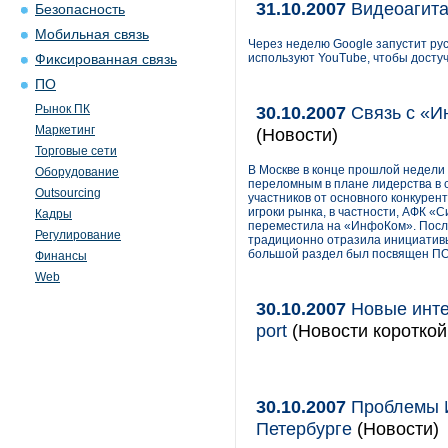
31.10.2007
Видеоагитац
Безопасность
Мобильная связь
Через неделю Google запустит ру
используют YouTube, чтобы досту
Фиксированная связь
ПО
Рынок ПК
30.10.2007
Связь с «И
Маркетинг
(Новости)
Торговые сети
В Москве в конце прошлой недели
Оборудование
переломным в плане лидерства в с
Outsourcing
участников от основного конкурен
игроки рынка, в частности, АФК 
Кадры
переместила на «ИнфоКом». После
Регулирование
традиционно отразила инициативы,
большой раздел был посвящен ПО 
Финансы
Web
30.10.2007
Новые инте
port
(Новости короткой
30.10.2007
Проблемы И
Петербурге
(Новости)