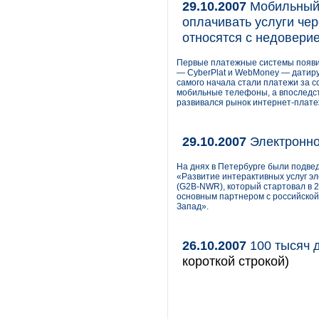
29.10.2007
Мобильный 
оплачивать услуги чер
относятся с недовери
Первые платежные системы появил
— CyberPlat и WebMoney — датиру
самого начала стали платежи за 
мобильные телефоны, а впоследс
развивался рынок интернет-плате
29.10.2007
Электронно
На днях в Петербурге были подве
«Развитие интерактивных услуг э
(G2B-NWR), который стартовал в 
основным партнером с российско
Запад».
26.10.2007
100 тысяч 
короткой строкой)