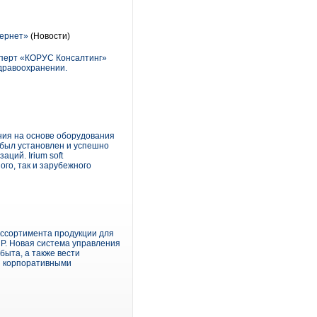
тернет»
(Новости)
ксперт «КОРУС Консалтинг»
здравоохранении.
ния на основе оборудования
 был установлен и успешно
ций. Irium soft
ого, так и зарубежного
ассортимента продукции для
P. Новая система управления
быта, а также вести
 и корпоративными