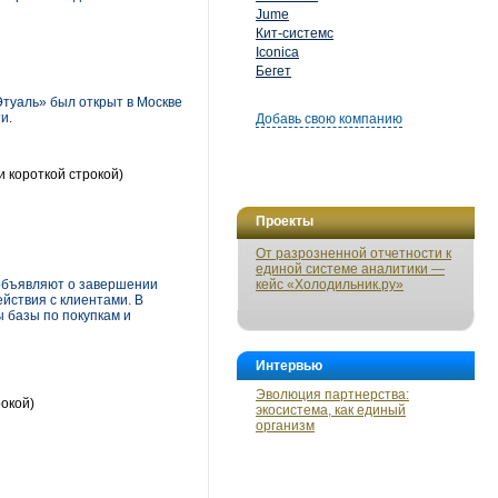
Jume
Кит-системс
Iconica
Бегет
Этуаль» был открыт в Москве
и.
Добавь свою компанию
 короткой строкой)
Проекты
От разрозненной отчетности к
единой системе аналитики —
 объявляют о завершении
кейс «Холодильник.ру»
йствия с клиентами. В
 базы по покупкам и
Интервью
Эволюция партнерства:
рокой)
экосистема, как единый
организм