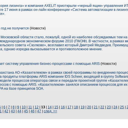
тория лизинга» и компания AXELIT приоткрыли «черный ящик» управления ИТ
ге 17 июня в рамках он-лайн конференции «Система автоматизации в лизинге
и».
в год не получится
(Новости)
 Московской области стало, пожалуй, одной из наиболее обсуждаемых тем н
еждународном экономическом форуме 2010 (ПМЭФ). В частности, в рамках 
льского совета «Сколково», возглавил который Дмитрий Медведев. Преимущ
а, однако изредка высказывается и противоположное мнение.
ает систему управления бизнес-процессами с помощью ARIS
(Новости)
ахстана АО «Казахтелеком» в рамках своей программы по внедрению проце
продукты платформы ARIS компании IDS Scheer, входящей в группу Software
 модели процессов оператора связи и передали проектной группе «Казахтел
ессов с помощью ARIS. «Казахтелеком» занялся описанием процессов для их
PA на базе принципов SOA.
5
|
6
|
7
|
8
|
9
|
10
|
11
|
12
|
13
|
14
|
15
|
16
|
17
|
18
|
19
|
20
|
21
|
22
|
23
|
24
|
25
|
1
|
42
|
43
|
44
|
45
|
46
|
47
|
след. >>