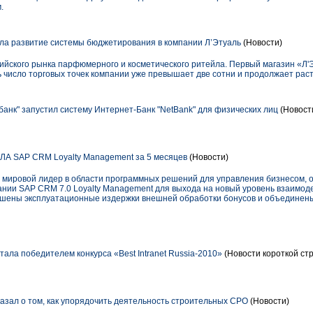
.
ла развитие системы бюджетирования в компании Л’Этуаль
(Новости)
ийского рынка парфюмерного и косметического ритейла. Первый магазин «Л'
нь число торговых точек компании уже превышает две сотни и продолжает раст
нк" запустил систему Интернет-Банк "NetBank" для физических лиц
(Новости
А SAP CRM Loyalty Management за 5 месяцев
(Новости)
 мировой лидер в области программных решений для управления бизнесом,
нии SAP CRM 7.0 Loyalty Management для выхода на новый уровень взаимоде
шены эксплуатационные издержки внешней обработки бонусов и объединены
ала победителем конкурса «Best Intranet Russia-2010»
(Новости короткой ст
зал о том, как упорядочить деятельность строительных СРО
(Новости)