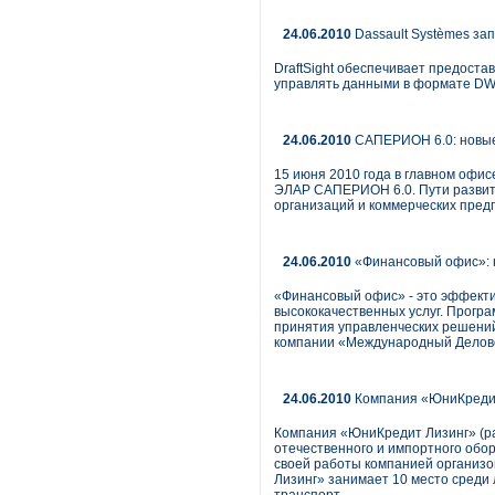
24.06.2010
Dassault Systèmes зап
DraftSight обеспечивает предоста
управлять данными в формате D
24.06.2010
САПЕРИОН 6.0: новые 
15 июня 2010 года в главном офи
ЭЛАР САПЕРИОН 6.0. Пути развити
организаций и коммерческих пре
24.06.2010
«Финансовый офис»: н
«Финансовый офис» - это эффекти
высококачественных услуг. Прогр
принятия управленческих решени
компании «Международный Делово
24.06.2010
Компания «ЮниКредит
Компания «ЮниКредит Лизинг» (ра
отечественного и импортного обор
своей работы компанией организо
Лизинг» занимает 10 место среди