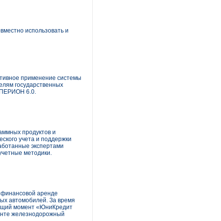
овместно использовать и
ктивное применение системы
елям государственных
АПЕРИОН 6.0.
аммных продуктов и
ского учета и поддержки
аботанные экспертами
учетные методики.
о финансовой аренде
вых автомобилей. За время
екущий момент «ЮниКредит
менте железнодорожный