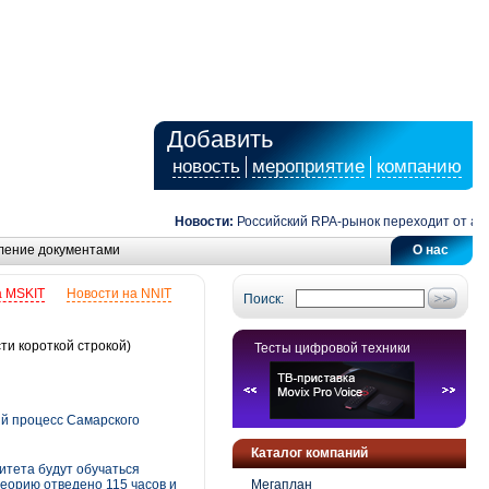
Добавить
новость
мероприятие
компанию
Новости:
Российский RPA-рынок переходит от автома
ление документами
О нас
а MSKIT
Новости на NNIT
Поиск:
ти короткой строкой)
Тесты цифровой техники
й процесс Самарского
Каталог компаний
итета будут обучаться
еорию отведено 115 часов и
Мегаплан