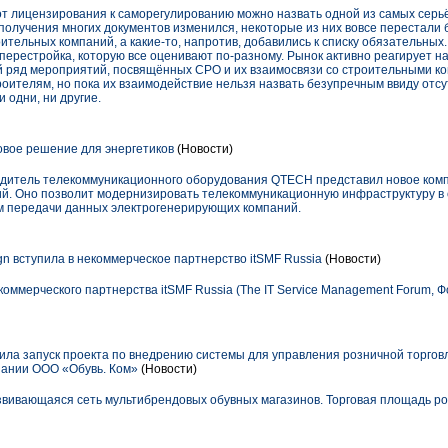
т лицензирования к саморегулированию можно назвать одной из самых серь
получения многих документов изменился, некоторые из них вовсе перестали
тельных компаний, а какие-то, напротив, добавились к списку обязательных
 перестройка, которую все оценивают по-разному. Рынок активно реагирует н
й ряд мероприятий, посвящённых СРО и их взаимосвязи со строительными к
роителям, но пока их взаимодействие нельзя назвать безупречным ввиду отс
и одни, ни другие.
вое решение для энергетиков
(Новости)
водитель телекоммуникационного оборудования QTECH представил новое ко
ий. Оно позволит модернизировать телекоммуникационную инфраструктуру в 
м передачи данных электрогенерирующих компаний.
gn вступила в некоммерческое партнерство itSMF Russia
(Новости)
екоммерческого партнерства itSMF Russia (The IT Service Management Forum, 
ила запуск проекта по внедрению системы для управления розничной торговл
мпании ООО «Обувь. Ком»
(Новости)
звивающаяся сеть мультибрендовых обувных магазинов. Торговая площадь р