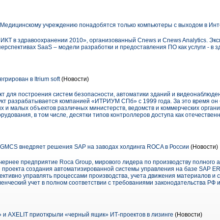
Медицинскому учреждению понадобятся только компьютеры с выходом в Ин
«ИКТ в здравоохранении 2010», организованный Cnews и Cnews Analytics. Э
рспективах SaaS – модели разработки и предоставления ПО как услуги - в 
грирован в Itrium soft
(Новости)
укт для построения систем безопасности, автоматики зданий и видеонаблюде
кт разрабатывается компанией «ИТРИУМ СПб» с 1999 года. За это время он
х и малых объектов различных министерств, ведомств и коммерческих организа
удования, в том числе, десятки типов контроллеров доступа как отечественн
 GMCS внедряет решения SAP на заводах холдинга ROCA в России
(Новости)
ернее предприятие Roca Group, мирового лидера по производству полного 
е проекта создания автоматизированной системы управления на базе SAP ER
ктивно управлять процессами производства, учета движения материалов и с
ленческий учет в полном соответствии с требованиями законодательства РФ
 и AXELIT приоткрыли «черный ящик» ИТ-проектов в лизинге
(Новости)