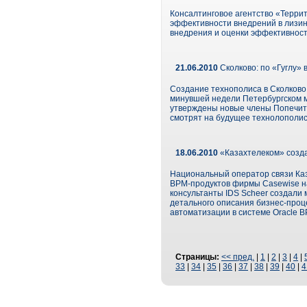
Консалтинговое агентство «Терри
эффективности внедрений в лизин
внедрения и оценки эффективност
21.06.2010
Сколково: по «Гуглу» 
Создание технополиса в Сколково
минувшей недели Петербургском м
утверждены новые члены Попечите
смотрят на будущее технолополис
18.06.2010
«Казахтелеком» созд
Национальный оператор связи Каз
BPM-продуктов фирмы Casewise на 
консультанты IDS Scheer создали
детального описания бизнес-проц
автоматизации в системе Oracle B
Страницы:
<< пред.
|
1
|
2
|
3
|
4
|
33
|
34
|
35
|
36
|
37
|
38
|
39
|
40
|
4