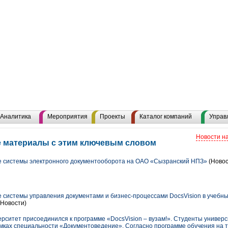
Аналитика
Мероприятия
Проекты
Каталог компаний
Управ
Новости н
е материалы с этим ключевым словом
 системы электронного документооборота на ОАО «Сызранский НПЗ»
(Новос
системы управления документами и бизнес-процессами DocsVision в учебны
Новости)
рситет присоединился к программе «DocsVision – вузам!». Студенты универс
амках специальности «Документоведение». Согласно программе обучения на т