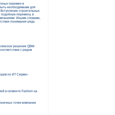
ёзных перемен в
 быть необходимыми для
. Вступление строительных
а подобную перемену, в
омпаниями. Иными словами,
утствия понимания ряда
мплексное решение QBM-
соответствии с рядом
Форум по ИТ Сервис-
ей в сегменте Fashion на
озничных точек компании