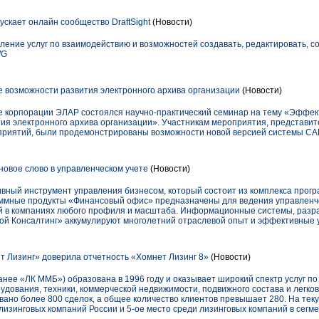
ускает онлайн сообщество DraftSight
(Новости)
вление услуг по взаимодействию и возможностей создавать, редактировать, с
WG
возможности развития электронного архива организации
(Новости)
се корпорации ЭЛАР состоялся научно-практический семинар на тему «Эффе
я электронного архива организации». Участникам мероприятия, представит
дприятий, были продемонстрированы возможности новой версией системы С
овое слово в управленческом учете
(Новости)
вный инструмент управления бизнесом, который состоит из комплекса прогр
аммные продукты «Финансовый офис» предназначены для ведения управленче
й в компаниях любого профиля и масштаба. Информационные системы, разр
й Консалтинг» аккумулируют многолетний отраслевой опыт и эффективные 
 Лизинг» доверила отчетность «Хомнет Лизинг 8»
(Новости)
нее «ЛК ММБ») образована в 1996 году и оказывает широкий спектр услуг п
удования, техники, коммерческой недвижимости, подвижного состава и легко
вано более 800 сделок, а общее количество клиентов превышает 280. На т
 лизинговых компаний России и 5-ое место среди лизинговых компаний в сег