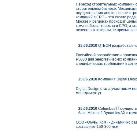
Переход строительных компаний о
строительном бизнесе. Механизм 
осуществления деятельности строи
компаний в СРО – это своего рода
Москве и регионах проходит целы
тема небезынтересна и СРО, и ст
аспектов, к которым не привыкли н
25.06.2010
QTECH разработал но
Российский разработчик и произ
P5000 для энергетических компан
специфических требований к сетя
25.06.2010
Компания Digital Desi
Digital Design стала участником н
менеджменту).
25.06.2010
Columbus IT осуществ
базе Microsoft Dynamics AX в ко
ООО «Обувь. Ком» - динамично ра
составляет 150-300 кв.м.