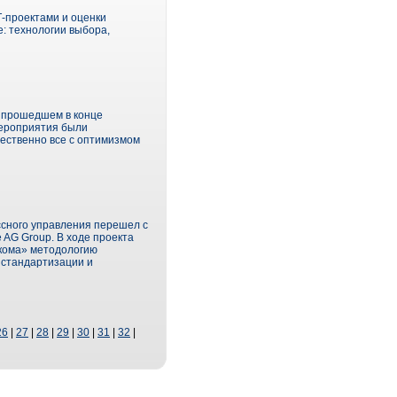
-проектами и оценки
: технологии выбора,
а прошедшем в конце
мероприятия были
ественно все с оптимизмом
ссного управления перешел с
 AG Group. В ходе проекта
екома» методологию
 стандартизации и
26
|
27
|
28
|
29
|
30
|
31
|
32
|