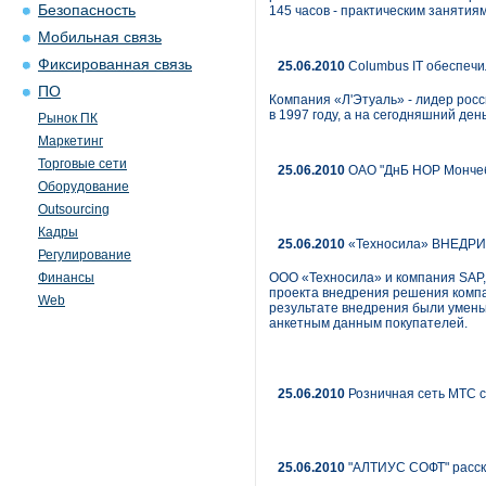
Безопасность
145 часов - практическим занятиям
Мобильная связь
Фиксированная связь
25.06.2010
Columbus IT обеспечи
ПО
Компания «Л'Этуаль» - лидер росс
в 1997 году, а на сегодняшний де
Рынок ПК
Маркетинг
Торговые сети
25.06.2010
ОАО "ДнБ НОР Мончеба
Оборудование
Outsourcing
Кадры
25.06.2010
«Техносила» ВНЕДРИЛ
Регулирование
Финансы
ООО «Техносила» и компания SAP,
проекта внедрения решения компа
Web
результате внедрения были умень
анкетным данным покупателей.
25.06.2010
Розничная сеть МТС ст
25.06.2010
"АЛТИУС СОФТ" расска