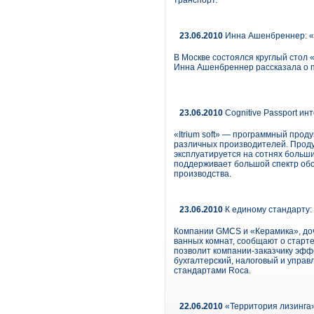
транспорт.
23.06.2010
Инна Ашенбреннер: «
В Москве состоялся круглый стол 
Инна Ашенбреннер рассказала о пе
23.06.2010
Cognitive Passport инте
«Itrium soft» — программный прод
различных производителей. Проду
эксплуатируется на сотнях больши
поддерживает большой спектр обор
производства.
23.06.2010
К единому стандарту:
Компании GMCS и «Керамика», доч
ванных комнат, сообщают о старт
позволит компании-заказчику эффе
бухгалтерский, налоговый и управ
стандартами Roca.
22.06.2010
«Территория лизинга»