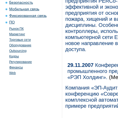
предприятия PERCo-
Безопасность
эффективной и экон
Мобильная связь
предприятия от осно
Фиксированная связь
пожара, хищений и в
ПО
дисциплины. Особенн
Рынок ПК
контроллеры, исполь
Маркетинг
компьютерной сети Et
Торговые сети
новое направление в
Оборудование
доступа.
Outsourcing
Кадры
Регулирование
29.11.2007
Конферен
Финансы
промышленного пре
Web
«РЭП Холдинг».
(Ме
Компания «ЭП-Аудит
конференцию «Совре
комплексной автома
примере предприяти