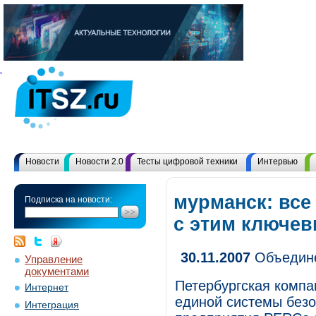
Новости
Новости 2.0
Тесты цифровой техники
Интервью
мурманск: все
Подписка на новости:
с этим ключе
30.11.2007
Объедине
Управление
документами
Петербургская компа
Интернет
единой системы без
Интеграция