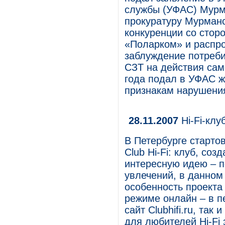
службы (УФАС) Мурма
прокуратуру Мурман
конкуренции со стор
«Поларком» и распро
заблуждение потреби
СЗТ на действия сам
года подал в УФАС 
признакам нарушения
28.11.2007
Hi-Fi-клу
В Петербурге старто
Club Hi-Fi: клуб, с
интересную идею – п
увлечений, в данном 
особенность проекта 
режиме онлайн – в п
сайт Clubhifi.ru, так
для любителей Hi-Fi 