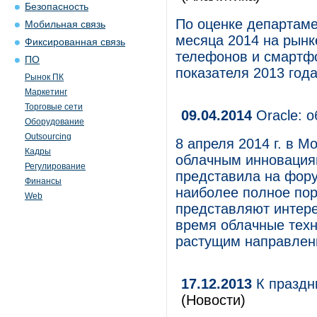
Безопасность
По оценке департаме
Мобильная связь
месяца 2014 на рынк
Фиксированная связь
телефонов и смартфо
ПО
показателя 2013 года
Рынок ПК
Маркетинг
Торговые сети
09.04.2014
Oracle: о
Оборудование
Outsourcing
8 апреля 2014 г. в 
Кадры
облачным инновациям
Регулирование
представила на фору
Финансы
наиболее полное по
Web
представляют интере
время облачные техн
растущим направлени
17.12.2013
К праздн
(Новости)