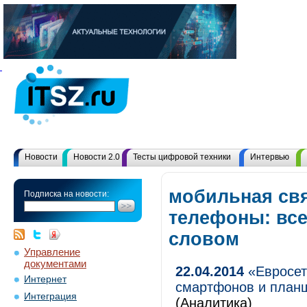
Новости
Новости 2.0
Тесты цифровой техники
Интервью
мобильная св
Подписка на новости:
телефоны: вс
словом
Управление
документами
22.04.2014
«Евросет
Интернет
смартфонов и планш
Интеграция
(Аналитика)