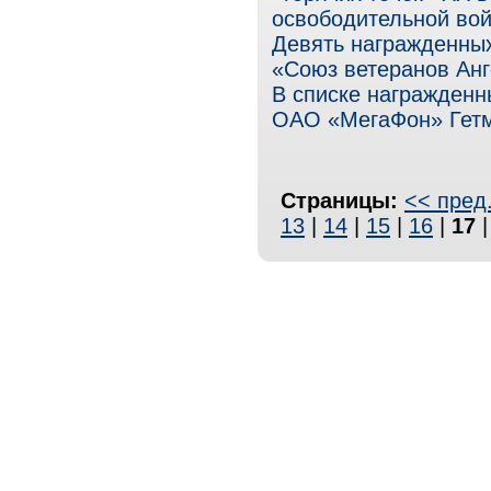
освободительной вой
Девять награжденных
«Союз ветеранов Анг
В списке награжден
ОАО «МегаФон» Гетм
Страницы:
<< пред
13
|
14
|
15
|
16
|
17