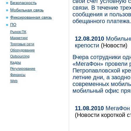
свой счет условную 
Безопасность
связи. В течение тре
Мобильная связь
сообщения и пользов
Фиксированная связь
обещанного платежа
ПО
Рынок ПК
12.08.2010
Мобильны
Маркетинг
Торговые сети
крепости
(Новости)
Оборудование
Вчера сотрудники од
Outsourcing
Кадры
«МегаФон» провели р
Регулирование
Петропавловской кре
Финансы
летние дни, а заодн
Web
современных мобильн
мобильный офис пря
11.08.2010
МегаФон 
(Новости короткой с