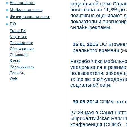
Безопасность
социальной сети. Спра
повышена на 11,3% до 
Мобильная связь
позитивно оценивают 
Фиксированная связь
показатели и прогнози
ПО
онлайн-рекламы.
Рынок ПК
Маркетинг
Торговые сети
15.01.2015
UC Browser
Оборудование
реального времени
(Н
Outsourcing
Разработчики мобильно
Кадры
уведомления в режиме 
Регулирование
пользователи, заходящи
Финансы
такие же push-уведомл
Web
социальной сети.
30.05.2014
СПИК: как 
27-28 мая в Санкт-Пет
«Прибалтийская Park I
конференция (СПИК) - 