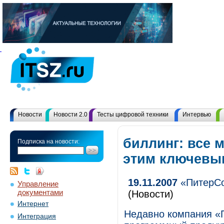
Новости
Новости 2.0
Тесты цифровой техники
Интервью
биллинг: все 
Подписка на новости:
этим ключевы
19.11.2007
«ПитерСо
Управление
документами
(Новости)
Интернет
Недавно компания «
Интеграция