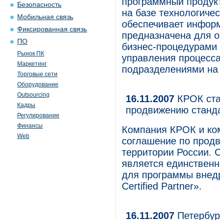
программный продук
Безопасность
на базе технологиче
Мобильная связь
обеспечивает инфор
Фиксированная связь
предназначена для о
ПО
бизнес-процедурами 
Рынок ПК
управления процесс
Маркетинг
подразделениями на 
Торговые сети
Оборудование
Outsourcing
16.11.2007
КРОК ста
Кадры
продвижению станд
Регулирование
Финансы
Компания КРОК и ко
Web
соглашение по продв
территории России. 
является единственн
для программы внедр
Certified Partner».
16.11.2007
Петербур