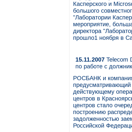
Касперского и Micros
большого совместно
"Лаборатории Касперс
мероприятие, больша
директора "Лаборато
прошло1 ноября в Са
15.11.2007
Telecom D
по работе с должни
РОСБАНК и компания 
предусматривающий 
действующему опера
центров в Красноярс
центров стало очер
построению распред
задолженностью зае
Российской Федераци