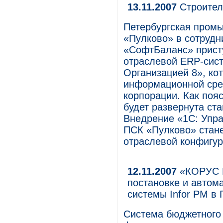
13.11.2007
Строител
Петербургская пром
«Пулково» в сотрудн
«СофтБаланс» прист
отраслевой ERP-сис
Организацией 8», ко
информационной сре
корпорации. Как поя
будет развернута ст
Внедрение «1С: Упра
ПСК «Пулково» стан
отраслевой конфигур
12.11.2007
«КОРУС К
постановке и автом
системы Infor PM в 
Система бюджетного 