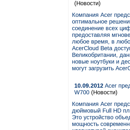
(Новости)
Компания Acer предс
оптимальное решение
соединение всех циф
предоставляя мгнов
любое время, в любом
AcerCloud Beta дост
Великобритании, дан
новые ноутбуки и де
могут загрузить Acer
10.09.2012
Acer пре
W700
(Новости)
Компания Acer предс
дюймовый Full HD пл
Это устройство объе
мощность современно