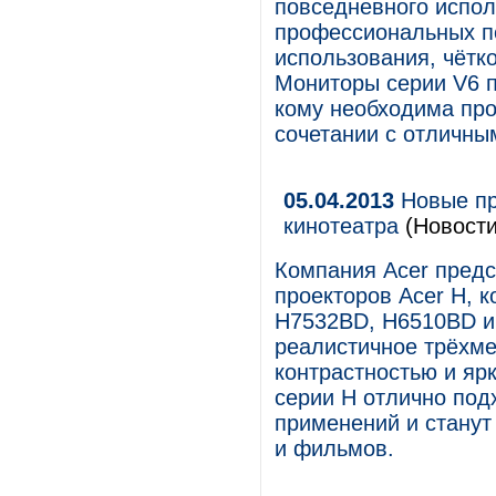
повседневного испол
профессиональных п
использования, чётк
Мониторы серии V6 п
кому необходима про
сочетании с отличны
05.04.2013
Новые пр
кинотеатра
(Новости
Компания Acer пред
проекторов Acer H, 
H7532BD, H6510BD и
реалистичное трёхм
контрастностью и яр
серии H отлично по
применений и стану
и фильмов.