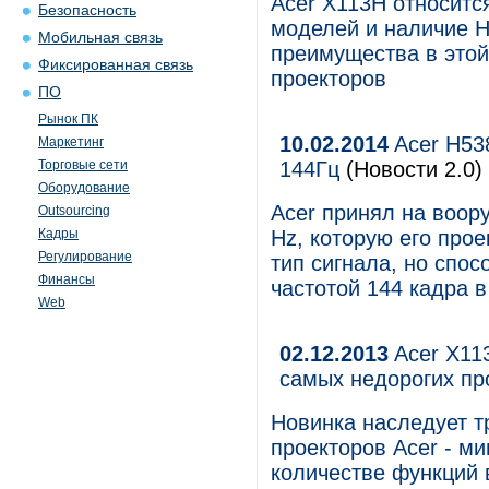
Acer X113H относитс
Безопасность
моделей и наличие H
Мобильная связь
преимущества в этой
Фиксированная связь
проекторов
ПО
Рынок ПК
10.02.2014
Acer H538
Маркетинг
Торговые сети
144Гц
(Новости 2.0)
Оборудование
Acer принял на воор
Outsourcing
Кадры
Hz, которую его прое
Регулирование
тип сигнала, но спос
Финансы
частотой 144 кадра в
Web
02.12.2013
Acer X11
самых недорогих пр
Новинка наследует 
проекторов Acer - м
количестве функций 