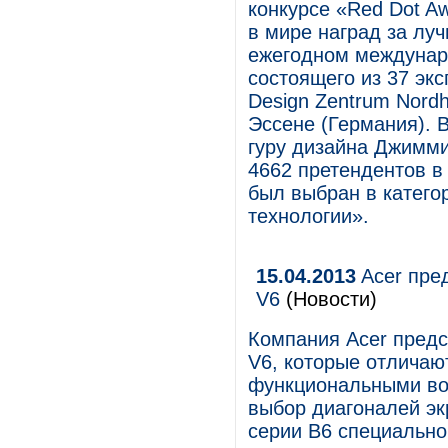
конкурсе «Red Dot A
в мире наград за лу
ежегодном междунар
состоящего из 37 экс
Design Zentrum Nordh
Эссене (Германия). 
гуру дизайна Джимми
4662 претендентов в
был выбран в катег
технологии».
15.04.2013
Acer пре
V6
(Новости)
Компания Acer предс
V6, которые отличаю
функциональными во
выбор диагоналей эк
серии B6 специально