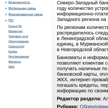
Северо-Западный бан
Безопасность
году количество устр
Мобильная связь
информационно-плате
Фиксированная связь
Западного региона на
ПО
Рынок ПК
По регионам количест
Маркетинг
распределилось следу
Торговые сети
в Ленинградской облас
Оборудование
единиц, в Мурманской 
Outsourcing
в Новгородской област
Кадры
Банкоматы и информа
Регулирование
Финансы
позволяют клиентам с
Web
получать наличные по 
банковской карты, опл
ЖКХ, интернет-провай
погашать кредиты, пер
информацию по своим
Редактор раздела:
Ал
Рубрики:
Оборудован