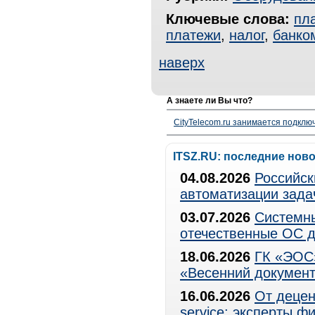
Ключевые слова:
пл
платежи
,
налог
,
банко
наверх
А знаете ли Вы что?
CityTelecom.ru занимается подклю
ITSZ.RU: последние нов
04.08.2026
Российск
автоматизации зада
03.07.2026
Системны
отечественные ОС д
18.06.2026
ГК «ЭОС»
«Весенний документ
16.06.2026
От децен
service: эксперты 