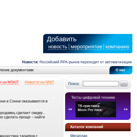
Добавить
новость
мероприятие
компанию
Новости:
Российский RPA-рынок переходит от автоматизации зада
ление документами
О нас
и на MSKIT
Новости на NNIT
Поиск:
Тесты цифровой техники
они и Сонни оказываются в
родавец сделает скидку...
о сделать проще – найти
Каталог компаний
Мегаплан
имуществах тарифов с