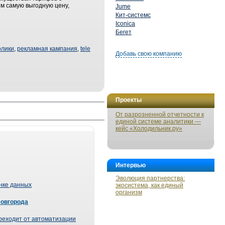
м самую выгодную цену,
Jume
Кит-системс
Iconica
Бегет
олики
,
рекламная кампания
,
tele
Добавь свою компанию
Проекты
От разрозненной отчетности к
единой системе аналитики —
кейс «Холодильник.ру»
Интервью
Эволюция партнерства:
ынке данных
экосистема, как единый
организм
Новгорода
реходит от автоматизации