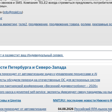
 звонков и SMS. Компания TELE2 всегда стремиться предложить потребителя
рны».
а (
info@mskit.ru
)
нг
а маркетинг
,
теле2
,
продвижение
,
продвижение товара
,
ролики
,
рекламные р
ет и разместит ваш Индивидуальный сервер.
ости Петербурга и Северо-Запада
 переходит от автоматизации задач к управлению процессами и AI
сты обсудили переход на отечественные ОС для встроенных систем
оги партнерской конференции «Весенний документооборот – 2026»
го хаоса к governed self-service: эксперты фиксируют смену парадигмы на р
сквы и Центра
NNIT.RU: последние новости Нижнего 
ок переходит от автоматизации
04.08.2026
Российский RPA-рынок пе