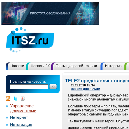
Новости
Новости 2.0
Тесты цифровой техники
Интервью
TELE2 представляет новую
Подписка на новости:
11.11.2010 15:34
версия для печати
Европейский оператор – дискаунтер
знакомой многим абонентам ситуации
Управление
Большие лобстеры – по пять, маленьк
документами
Именно в такую ситуацию попадают
оператора с самыми выгодными цен
Интернет
Так поступают и наши герои. Опусти
Интеграция
Жанна Давоян, старший бренд-мене