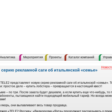
Аналитика
Мероприятия
Проекты
Каталог компаний
Управ
Новост
 серию рекламной саги об итальянской «семье»
 TELE2 представляет новую серию рекламной саги об итальянской «семье». Т
: простое дело – купить лобстера – превращается в настоящий квест!
ие – по три. После заката будет дешевле, а если купить еще что-нибудь, то п
 абоненты, пытающиеся найти подходящий мобильный тариф. Но всегда можн
ами!
в якорь, они вылавливают весь товар продавца.
джер «TELE2 Россия»: «Видеоролик «Яхта» продолжает рассказывать о пре