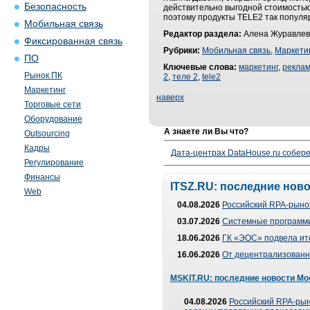
Безопасность
действительно выгодной стоимостью
поэтому продукты TELE2 так популя
Мобильная связь
Редактор раздела:
Алена Журавлев
Фиксированная связь
Рубрики:
Мобильная связь
,
Маркети
ПО
Ключевые слова:
маркетинг
,
реклам
Рынок ПК
2
,
теле 2
,
tele2
Маркетинг
наверх
Торговые сети
Оборудование
А знаете ли Вы что?
Outsourcing
Кадры
Дата-центрах DataHouse.ru собер
Регулирование
Финансы
ITSZ.RU: последние нов
Web
04.08.2026
Российский RPA-рынок
03.07.2026
Системные программи
18.06.2026
ГК «ЭОС» подвела ит
16.06.2026
От децентрализованно
MSKIT.RU: последние новости Мо
04.08.2026
Российский RPA-рын