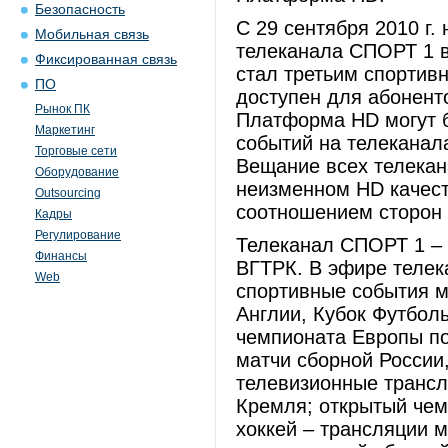
Безопасность
С 29 сентября 2010 г.
Мобильная связь
телеканала СПОРТ 1 
Фиксированная связь
стал третьим спортив
ПО
доступен для абонент
Рынок ПК
Платформа HD могут б
Маркетинг
событий на телеканал
Торговые сети
Вещание всех телека
Оборудование
неизменном HD качест
Outsourcing
соотношением сторон 
Кадры
Регулирование
Телеканал СПОРТ 1 – 
Финансы
ВГТРК. В эфире теле
Web
спортивные события м
Англии, Кубок Футбол
чемпионата Eвропы по
матчи сборной России
телевизионные трансл
Кремля; открытый чем
хоккей – трансляции 