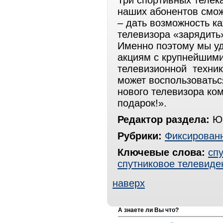
Три спортивных телека
наших абонентов смож
– дать возможность к
телевизора «зарядить»
Именно поэтому мы уд
акциям с крупнейшим
телевизионной техник
может воспользоватьс
нового телевизора ком
подарок!».
Редактор раздела:
Юр
Рубрики:
Фиксированн
Ключевые слова:
сп
спутниковое телевиде
наверх
А знаете ли Вы что?