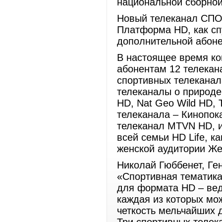
национальной сборной
Новый телеканал СПОР
Платформа HD, как спу
дополнительной абон
В настоящее время к
абонентам 12 телекан
спортивных телеканал
телеканалы о природе
HD, Nat Geo Wild HD,
телеканала – Кинопок
телеканал MTVN HD, 
всей семьи HD Life, ка
женской аудитории Же
Николай Гюббенет, Г
«Спортивная тематика
для формата HD – вед
каждая из которых мо
четкость мельчайших 