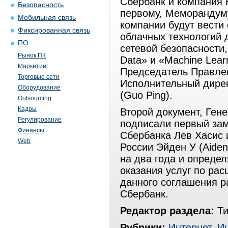
Сбербанк и компания 
Безопасность
первому, Меморандуму
Мобильная связь
компании будут вести
Фиксированная связь
облачных технологий 
ПО
сетевой безопасности
Рынок ПК
Data» и «Machine Lear
Маркетинг
Председатель Правле
Торговые сети
Исполнительный директ
Оборудование
(Guo Ping).
Outsourcing
Кадры
Второй документ, Ген
Регулирование
подписали первый за
Финансы
Сбербанка Лев Хасис 
Web
России Эйден У (Aide
на два года и опреде
оказания услуг по ра
данного соглашения р
Сбербанк.
Редактор раздела:
Ти
Рубрики:
Интернет
,
И