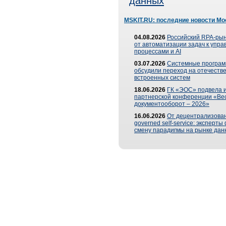
данных
MSKIT.RU: последние новости Мо
04.08.2026
Российский RPA-рын
от автоматизации задач к упр
процессами и AI
03.07.2026
Системные програ
обсудили переход на отечеств
встроенных систем
18.06.2026
ГК «ЭОС» подвела и
партнерской конференции «Ве
документооборот – 2026»
16.06.2026
От децентрализован
governed self-service: эксперт
смену парадигмы на рынке дан