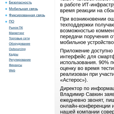
Безопасность
в работе ИТ-инфрастр
Мобильная связь
время реакции на сбои
Фиксированная связь
При возникновении ош
ПО
техподдержки получаю
Рынок ПК
возможностью коммен
Маркетинг
передачи поручения о
Торговые сети
мобильное устройство
Оборудование
Outsourcing
Приложение доступно 
Кадры
интерфейс для смартф
Регулирование
использования. 90% п
Финансы
оценку во время тести
Web
реализован при участи
«Астерос»).
Директор по информ
Владимир Савкин зая
ежедневно звонят, пи
онлайн-конференции и
нашей компании совер