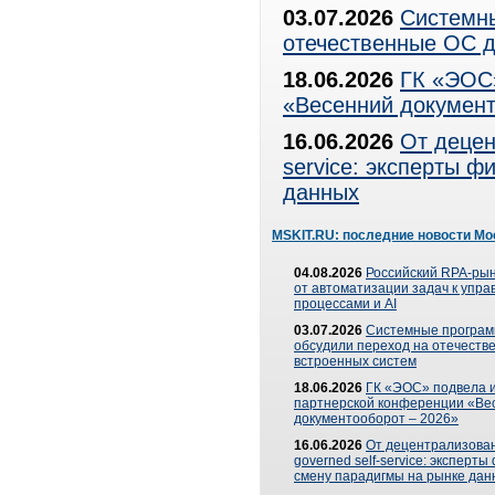
03.07.2026
Системны
отечественные ОС д
18.06.2026
ГК «ЭОС»
«Весенний документ
16.06.2026
От децен
service: эксперты 
данных
MSKIT.RU: последние новости Мо
04.08.2026
Российский RPA-рын
от автоматизации задач к упр
процессами и AI
03.07.2026
Системные програ
обсудили переход на отечеств
встроенных систем
18.06.2026
ГК «ЭОС» подвела и
партнерской конференции «Ве
документооборот – 2026»
16.06.2026
От децентрализован
governed self-service: эксперт
смену парадигмы на рынке дан