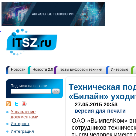
Новости
Новости 2.0
Тесты цифровой техники
Интервью
Техническая по
Подписка на новости:
«Билайн» уходит
27.05.2015 20:53
версия для печати
Управление
документами
ОАО «ВымпелКом» вн
Интернет
сотрудников техничес
Интеграция
тысяч человек имеют 