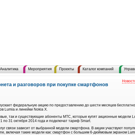
Аналитика
Мероприятия
Проекты
Каталог компаний
Управ
Новост
рнета и разговоров при покупке смартфонов
скает федеральную акцию по предоставлению до шести месяцев бесплатного
в Lumia и линейки Nokia X.
новые, так и существующие абоненты МТС, которые купят акционные модели Lu
1 по 31 октября 2014 года и подключат тариф Smart.
луг связи зависит от выбранной модели смартфона. В акции участвуют попул
e, включая такие модели как: смартфон с большим 6-дюймовым экраном Lum