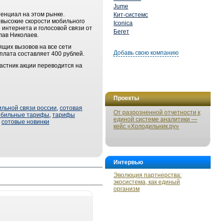
Jume
енциал на этом рынке.
Кит-системс
 высокие скорости мобильного
Iconica
 интернета и голосовой связи от
Бегет
лав Николаев.
ящих вызовов на все сети
Добавь свою компанию
плата составляет 400 рублей.
астник акции переводится на
Проекты
льной связи россии
,
сотовая
От разрозненной отчетности к
обильные тарифы
,
тарифы
единой системе аналитики —
,
сотовые новинки
кейс «Холодильник.ру»
Интервью
Эволюция партнерства:
экосистема, как единый
организм