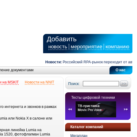
Добавить
новость
мероприятие
компанию
Новости:
Российский RPA-рынок переходит от автома
ление документами
О нас
и на MSKIT
Новости на NNIT
Поиск:
Тесты цифровой техники
 интернета и звонков в рамках
mia или Nokia X в салоне или
Каталог компаний
ярная линейка Lumia на
ia 1520, фотофлагман Lumia
Мегаплан