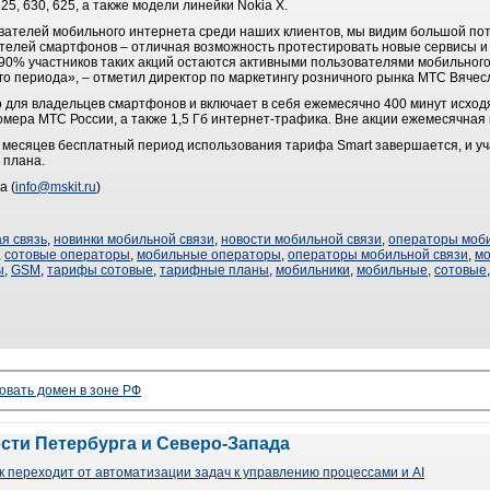
5, 630, 625, а также модели линейки Nokia X.
вателей мобильного интернета среди наших клиентов, мы видим большой пот
ателей смартфонов – отличная возможность протестировать новые сервисы и
90% участников таких акций остаются активными пользователями мобильного
о периода», – отметил директор по маркетингу розничного рынка МТС Вячес
 для владельцев смартфонов и включает в себя ежемесячно 400 минут исход
омера МТС России, а также 1,5 Гб интернет-трафика. Вне акции ежемесячная 
 месяцев бесплатный период использования тарифа Smart завершается, и уч
 плана.
а (
info@mskit.ru
)
я связь
,
новинки мобильной связи
,
новости мобильной связи
,
операторы моби
,
сотовые операторы
,
мобильные операторы
,
операторы мобильной связи
,
м
ы
,
GSM
,
тарифы сотовые
,
тарифные планы
,
мобильники
,
мобильные
,
сотовые
овать домен в зоне РФ
ости Петербурга и Северо-Запада
 переходит от автоматизации задач к управлению процессами и AI