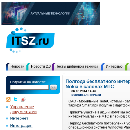
Новости
Новости 2.0
Тесты цифровой техники
Интервью
Полгода бесплатного инте
Подписка на новости:
Nokia в салонах МТС
06.10.2014 14:46
версия для печати
ОАО «Мобильные ТелеСистемы» запу
тарифа Smart при покупке смартфоно
Управление
документами
Принять участие в акции могут как 
интернет-магазине МТС в период с 0
Интернет
Период бесплатного потребления ус
Интеграция
операционной системе Windows Phon