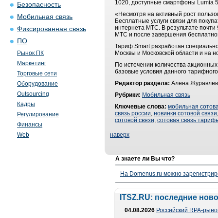
1020, доступные смартфоны Lumia 52
Безопасность
«Несмотря на активный рост пользо
Мобильная связь
Бесплатные услуги связи для покуп
интернета МТС. В результате почти 
Фиксированная связь
МТС и после завершения бесплатног
ПО
Тариф Smart разработан специально
Рынок ПК
Москвы и Московской области и на н
Маркетинг
По истечении количества акционных
базовые условия данного тарифного
Торговые сети
Редактор раздела:
Алена Журавлев
Оборудование
Outsourcing
Рубрики:
Мобильная связь
Кадры
Ключевые слова:
мобильная сотова
связь россии
,
новинки сотовой связи
Регулирование
сотовой связи
,
сотовая связь тариф
Финансы
Web
наверх
А знаете ли Вы что?
На Domenus.ru можно зарегистрир
ITSZ.RU: последние нов
04.08.2026
Российский RPA-рынок