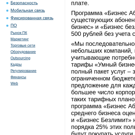
плате.
Безопасность
Мобильная связь
Программа «Бизнес Аб
Фиксированная связь
существующих абонен
ПО
бизнес» и «Бизнес без
500 рублей без учета 
Рынок ПК
Маркетинг
«Мы последовательно
Торговые сети
небольших компаний, 
Оборудование
учитывающие потребно
Outsourcing
тарифы «Умный бизне
Кадры
полный пакет услуг – 
Регулирование
Финансы
ограниченном бюджете
Web
предложение для кажд
большее число корпор
таких тарифных плано
программа «Бизнес Аб
среднего бизнеса оце
и «Бизнес Безлимит» 
порядка 25% этих пол
будут покупать услуги