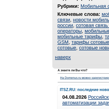
Рубрики:
Мобильная 
Ключевые слова:
мо
связи
,
новости мобиль
россии
,
сотовая связь
операторы
,
мобильные
мобильные тарифы
,
т
GSM
,
тарифы сотовы
сотовые
,
сотовые нов
наверх
А знаете ли Вы что?
На Domenus.ru можно зарегистрир
ITSZ.RU: последние нов
04.08.2026
Российск
автоматизации зада