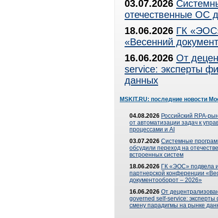
03.07.2026
Системны
отечественные ОС д
18.06.2026
ГК «ЭОС»
«Весенний документ
16.06.2026
От децен
service: эксперты 
данных
MSKIT.RU: последние новости Мо
04.08.2026
Российский RPA-рын
от автоматизации задач к упр
процессами и AI
03.07.2026
Системные програ
обсудили переход на отечеств
встроенных систем
18.06.2026
ГК «ЭОС» подвела и
партнерской конференции «Ве
документооборот – 2026»
16.06.2026
От децентрализован
governed self-service: эксперт
смену парадигмы на рынке дан