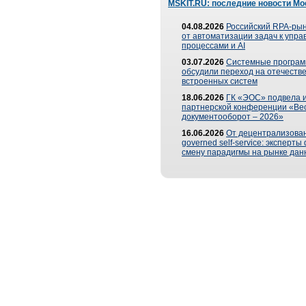
MSKIT.RU: последние новости Мо
04.08.2026
Российский RPA-рын
от автоматизации задач к упр
процессами и AI
03.07.2026
Системные програ
обсудили переход на отечеств
встроенных систем
18.06.2026
ГК «ЭОС» подвела и
партнерской конференции «Ве
документооборот – 2026»
16.06.2026
От децентрализован
governed self-service: эксперт
смену парадигмы на рынке дан