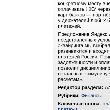
конкретному месту вн
оплачивать ЖКУ через
карт банков — партнё
у держателей любых б
платежей.
Предложение Яндекс.Д
представленных услов
эквайринга мы выбрал
развиваются и входят
платежей России. Поя
задолженности и опла
позволит дисциплини
остальных стимулируе
расчётам».
Редактор раздела:
Ал
Рубрики:
Финансы
Ключевые слова:
пл
платежи