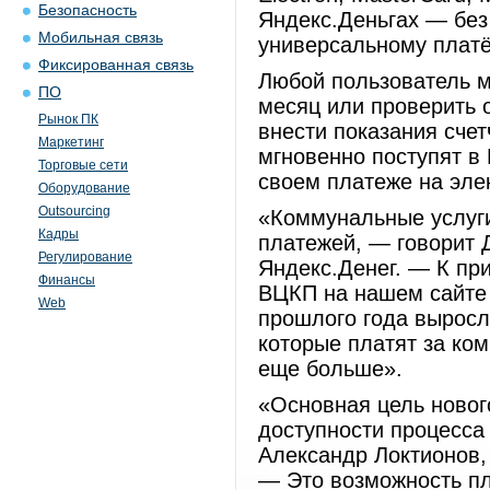
Безопасность
Яндекс.Деньгах — без
Мобильная связь
универсальному плат
Фиксированная связь
Любой пользователь м
ПО
месяц или проверить 
Рынок ПК
внести показания счет
Маркетинг
мгновенно поступят в
Торговые сети
своем платеже на эле
Оборудование
Outsourcing
«Коммунальные услуги
Кадры
платежей, — говорит 
Регулирование
Яндекс.Денег. — К пр
Финансы
ВЦКП на нашем сайте 
Web
прошлого года выросл
которые платят за ком
еще больше».
«Основная цель новог
доступности процесса
Александр Локтионов
— Это возможность пл