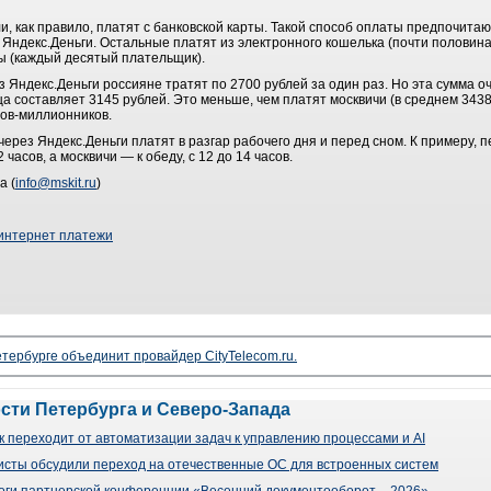
 как правило, платят с банковской карты. Такой способ оплаты предпочитают
Яндекс.Деньги. Остальные платят из электронного кошелька (почти половина
ы (каждый десятый плательщик).
з Яндекс.Деньги россияне тратят по 2700 рублей за один раз. Но эта сумма о
ца составляет 3145 рублей. Это меньше, чем платят москвичи (в среднем 3438
дов-миллионников.
через Яндекс.Деньги платят в разгар рабочего дня и перед сном. К примеру
часов, а москвичи — к обеду, с 12 до 14 часов.
а (
info@mskit.ru
)
интернет платежи
тербурге объединит провайдер CityTelecom.ru.
ости Петербурга и Северо-Запада
 переходит от автоматизации задач к управлению процессами и AI
сты обсудили переход на отечественные ОС для встроенных систем