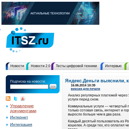
Новости
Новости 2.0
Тесты цифровой техники
Интервью
Яндекс.Деньги выяснили, 
Подписка на новости:
16.06.2014 10:39
версия для печати
Анализ регулярных платежей через 
услуги перед сном.
Управление
Коммунальные услуги — четвертый по
документами
только сотовая связь, интернет и г
выросло больше чем в два раза.
Интернет
Каждый десятый пользователь из Рос
Интеграция
кошелек. А среди тех, кто оплатил