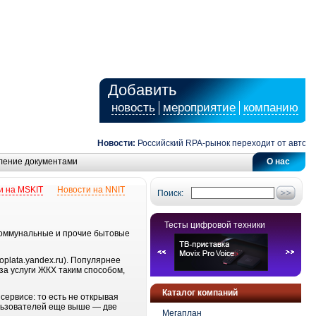
Добавить
новость
мероприятие
компанию
Новости:
Российский RPA-рынок переходит от автомати
ление документами
О нас
и на MSKIT
Новости на NNIT
Поиск:
Тесты цифровой техники
коммунальные и прочие бытовые
plata.yandex.ru). Популярнее
за услуги ЖКХ таким способом,
Каталог компаний
сервисе: то есть не открывая
ользователей еще выше — две
Мегаплан