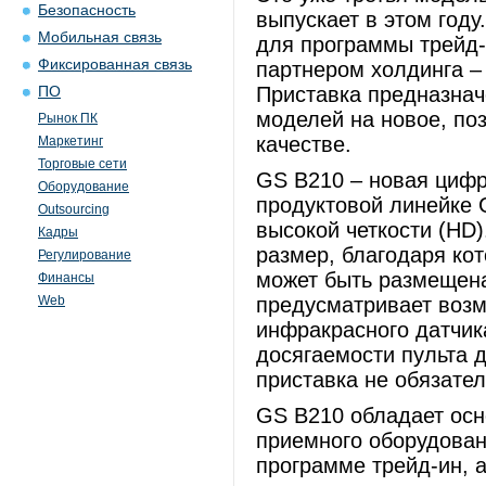
Безопасность
выпускает в этом год
Мобильная связь
для программы трейд-
Фиксированная связь
партнером холдинга –
Приставка предназнач
ПО
моделей на новое, по
Рынок ПК
качестве.
Маркетинг
Торговые сети
GS В210 – новая цифр
Оборудование
продуктовой линейке G
Outsourcing
высокой четкости (HD
Кадры
размер, благодаря кот
Регулирование
может быть размещена
Финансы
Web
предусматривает воз
инфракрасного датчик
досягаемости пульта 
приставка не обязател
GS B210 обладает ос
приемного оборудован
программе трейд-ин, 