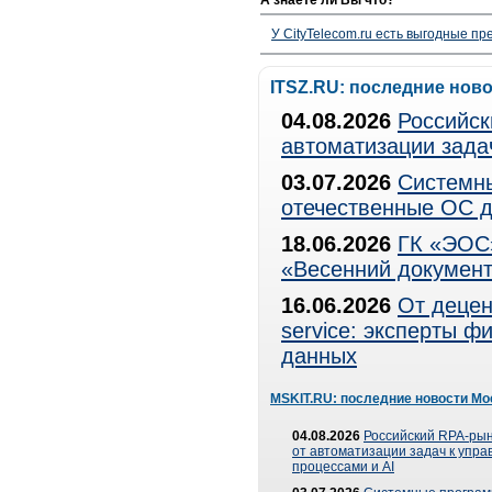
А знаете ли Вы что?
У CityTelecom.ru есть выгодные п
ITSZ.RU: последние нов
04.08.2026
Российск
автоматизации зада
03.07.2026
Системны
отечественные ОС д
18.06.2026
ГК «ЭОС»
«Весенний документ
16.06.2026
От децен
service: эксперты 
данных
MSKIT.RU: последние новости Мо
04.08.2026
Российский RPA-рын
от автоматизации задач к упр
процессами и AI