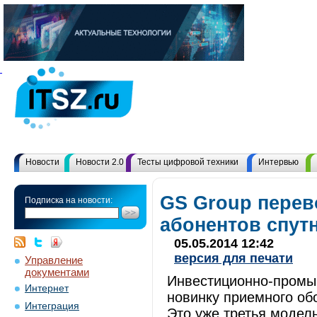
Новости
Новости 2.0
Тесты цифровой техники
Интервью
GS Group перев
Подписка на новости:
абонентов спут
05.05.2014 12:42
версия для печати
Управление
документами
Инвестиционно-промы
Интернет
новинку приемного обо
Интеграция
Это уже третья модел