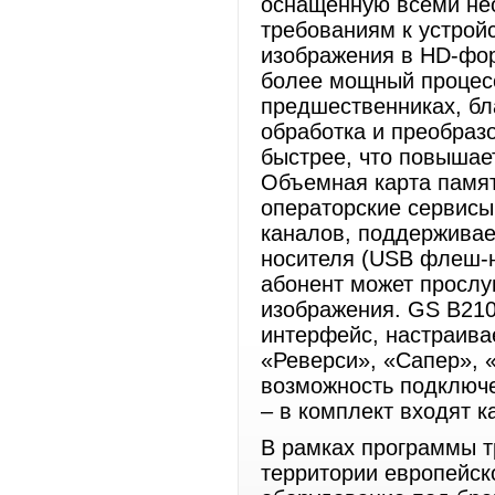
оснащенную всеми не
требованиям к устрой
изображения в HD-фор
более мощный процесс
предшественниках, бл
обработка и преобраз
быстрее, что повышае
Объемная карта памят
операторские сервисы
каналов, поддерживае
носителя (USB флеш-н
абонент может прослу
изображения. GS B210
интерфейс, настраива
«Реверси», «Сапер», 
возможность подключ
– в комплект входят к
В рамках программы 
территории европейск