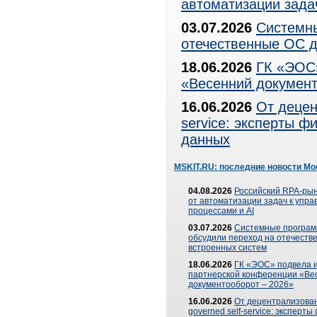
автоматизации зада
03.07.2026
Системны
отечественные ОС д
18.06.2026
ГК «ЭОС»
«Весенний документ
16.06.2026
От децен
service: эксперты 
данных
MSKIT.RU: последние новости Мо
04.08.2026
Российский RPA-рын
от автоматизации задач к упр
процессами и AI
03.07.2026
Системные програ
обсудили переход на отечеств
встроенных систем
18.06.2026
ГК «ЭОС» подвела и
партнерской конференции «Ве
документооборот – 2026»
16.06.2026
От децентрализован
governed self-service: эксперт