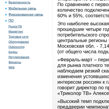
Безопасность
По сравнению с перво
Мобильная связь
количество подключен
Фиксированная связь
60% и 55%, соответст
ПО
Это наиболее высокая
Рынок ПК
прошедшие четыре го
Маркетинг
потребительского спр
Торговые сети
центральные регионы 
Оборудование
Московская обл. - 7,1
Outsourcing
(от общего числа подк
Кадры
Регулирование
«Февраль-март – пери
Финансы
для рынка платного т
Web
наблюдаем резкий ска
изменения устоявшихс
интересом россиян к 
говорит директор по 
«Триколор ТВ» Алексе
«Высокий темп подклю
преддверии чемпионат