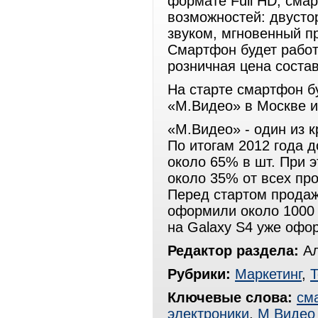
формате Full HD, сма
возможностей: двусто
звуком, мгновенный пр
Смартфон будет работат
розничная цена состав
На старте смартфон б
«М.Видео» в Москве и
«М.Видео» - один из 
По итогам 2012 года 
около 65% в шт. При 
около 35% от всех пр
Перед стартом продаж
оформили около 1000 ч
на Galaxy S4 уже офо
Редактор раздела:
Ал
Рубрики:
Маркетинг
,
Т
Ключевые слова:
см
электроники
,
М Видео