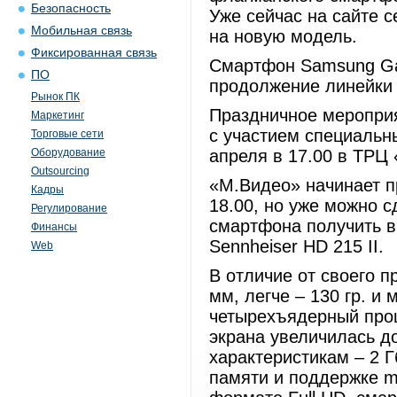
Безопасность
Уже сейчас на сайте 
Мобильная связь
на новую модель.
Фиксированная связь
Смартфон Samsung Ga
ПО
продолжение линейки
Рынок ПК
Праздничное мероприя
Маркетинг
с участием специальны
Торговые сети
Оборудование
апреля в 17.00 в ТРЦ
Outsourcing
«М.Видео» начинает п
Кадры
18.00, но уже можно с
Регулирование
смартфона получить 
Финансы
Sennheiser HD 215 II.
Web
В отличие от своего п
мм, легче – 130 гр. и
четырехъядерный проц
экрана увеличилась д
характеристикам – 2 Г
памяти и поддержке mi