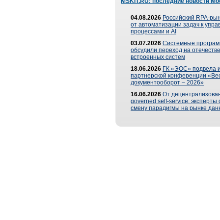
MSKIT.RU: последние новости Мо
04.08.2026
Российский RPA-рын
от автоматизации задач к упр
процессами и AI
03.07.2026
Системные програ
обсудили переход на отечеств
встроенных систем
18.06.2026
ГК «ЭОС» подвела и
партнерской конференции «Ве
документооборот – 2026»
16.06.2026
От децентрализован
governed self-service: эксперт
смену парадигмы на рынке дан