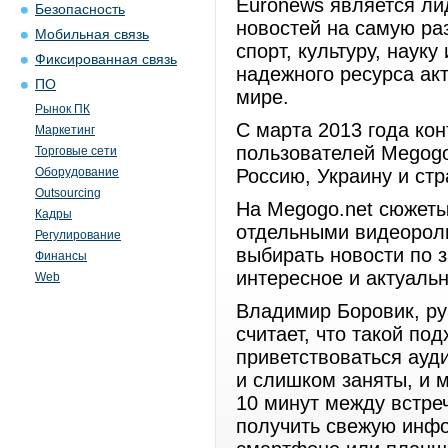
Euronews является ли
Безопасность
новостей на самую раз
Мобильная связь
спорт, культуру, наук
Фиксированная связь
надежного ресурса ак
ПО
мире.
Рынок ПК
С марта 2013 года кон
Маркетинг
пользователей Megogo
Торговые сети
Оборудование
Россию, Украину и ст
Outsourcing
На Megogo.net сюжет
Кадры
отдельными видеороли
Регулирование
выбирать новости по 
Финансы
интересное и актуальн
Web
Владимир Боровик, ру
считает, что такой по
приветствоваться ауд
и слишком заняты, и 
10 минут между встреч
получить свежую инфо