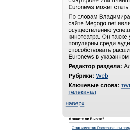
смартфоне или планше
Euronews может стать
По словам Владимира
сайте Megogo.net явл
осуществлению успешн
кинотеатра. Он также 
популярны среди ауди
способствовать расши
Euronews в указанном
Редактор раздела:
Ал
Рубрики:
Web
Ключевые слова:
те
телеканал
наверх
А знаете ли Вы что?
Став клиентом Domenus.ru вы п