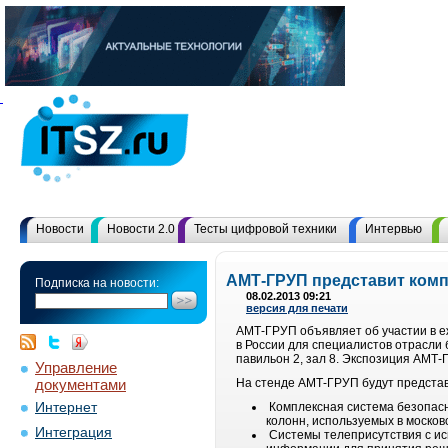
Новости
Новости 2.0
Тесты цифровой техники
Интервью
АМТ-ГРУП представит комп
Подписка на новости:
08.02.2013 09:21
версия для печати
АМТ-ГРУП объявляет об участии в е
в России для специалистов отрасли 
павильон 2, зал 8. Экспозиция АМТ-
Управление
документами
На стенде АМТ-ГРУП будут предста
Интернет
Комплексная система безопасн
колонн, используемых в москов
Интеграция
Системы телеприсутствия с и