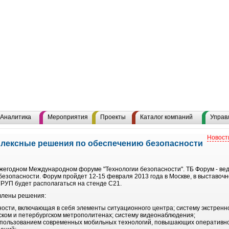
Аналитика
Мероприятия
Проекты
Каталог компаний
Управ
Новост
лексные решения по обеспечению безопасности
жегодном Международном форуме "Технологии безопасности". ТБ Форум - ве
безопасности. Форум пройдет 12-15 февраля 2013 года в Москве, в выставочн
ГРУП будет располагаться на стенде C21.
влены решения:
ости, включающая в себя элементы ситуационного центра; систему экстренн
ском и петербургском метрополитенах; систему видеонаблюдения;
спользованием современных мобильных технологий, повышающих оперативно