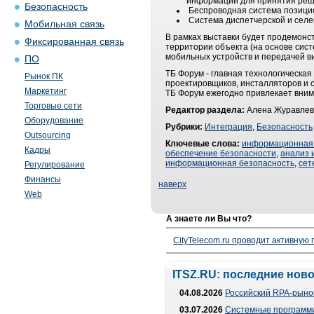
информации для принятия реш
Безопасность
Беспроводная система позици
Система диспетчерской и селе
Мобильная связь
В рамках выставки будет продемон
Фиксированная связь
территории объекта (на основе сис
мобильных устройств и передачей 
ПО
ТБ Форум - главная технологическа
Рынок ПК
проектировщиков, инсталляторов и 
Маркетинг
ТБ Форум ежегодно привлекает внима
Торговые сети
Редактор раздела:
Алена Журавлев
Оборудование
Рубрики:
Интеграция
,
Безопасность
Outsourcing
Ключевые слова:
информационная 
Кадры
обеспечение безопасности
,
анализ 
информационная безопасность
,
сет
Регулирование
Финансы
наверх
Web
А знаете ли Вы что?
CityTelecom.ru проводит активную
ITSZ.RU: последние нов
04.08.2026
Российский RPA-рынок
03.07.2026
Системные программи