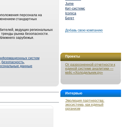
Jume
Кит-системс
Iconica
оположения персонала на
Бегет
именением стандартных
ебителей, ведущих региональных
Добавь свою компанию
е тренды рынка безопасности.
 ближнего зарубежья.
Проекты
информационных систем
,
безопасность
,
От разрозненной отчетности к
рсональные данные
единой системе аналитики —
кейс «Холодильник.ру»
Интервью
Эволюция партнерства:
экосистема, как единый
организм