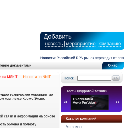
Добавить
новость
мероприятие
компанию
Новости:
Российский RPA-рынок переходит от автомати
ление документами
О нас
и на MSKIT
Новости на NNIT
Поиск:
Тесты цифровой техники
дущее техническое мероприятие
ом комплексе Крокус Экспо,
ой связи и информации на основе
Каталог компаний
сть обмена и полноту
Мегаплан