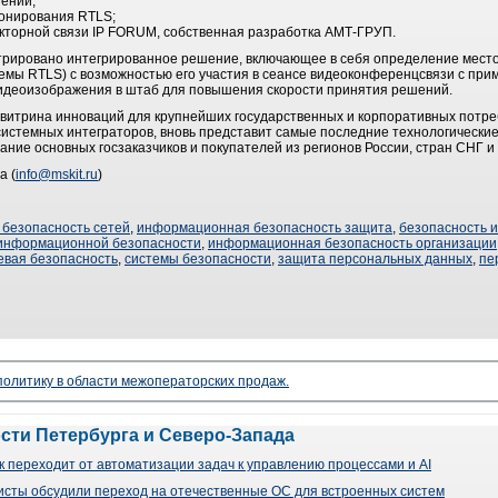
ений;
онирования RTLS;
кторной связи IP FORUM, собственная разработка АМТ-ГРУП.
стрировано интегрированное решение, включающее в себя определение мест
темы RTLS) с возможностью его участия в сеансе видеоконференцсвязи с пр
видеоизображения в штаб для повышения скорости принятия решений.
я витрина инноваций для крупнейших государственных и корпоративных потр
системных интеграторов, вновь представит самые последние технологически
ние основных госзаказчиков и покупателей из регионов России, стран СНГ и
а (
info@mskit.ru
)
безопасность сетей
,
информационная безопасность защита
,
безопасность 
информационной безопасности
,
информационная безопасность организации
евая безопасность
,
системы безопасности
,
защита персональных данных
,
пе
 политику в области межоператорских продаж.
ости Петербурга и Северо-Запада
 переходит от автоматизации задач к управлению процессами и AI
сты обсудили переход на отечественные ОС для встроенных систем