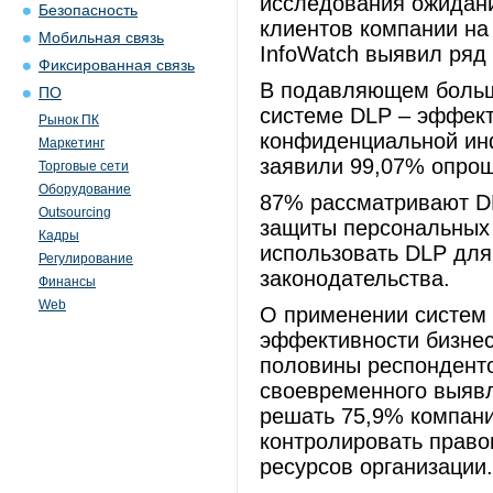
исследования ожидани
Безопасность
клиентов компании на
Мобильная связь
InfoWatch выявил ряд
Фиксированная связь
В подавляющем больш
ПО
системе DLP – эффект
Рынок ПК
конфиденциальной ин
Маркетинг
заявили 99,07% опро
Торговые сети
Оборудование
87% рассматривают DL
Outsourcing
защиты персональных
Кадры
использовать DLP дл
Регулирование
законодательства.
Финансы
Web
О применении систем 
эффективности бизне
половины респонденто
своевременного выяв
решать 75,9% компани
контролировать право
ресурсов организации.