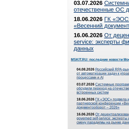
03.07.2026
Системны
отечественные ОС д
18.06.2026
ГК «ЭОС»
«Весенний документ
16.06.2026
От децен
service: эксперты 
данных
MSKIT.RU: последние новости Мо
04.08.2026
Российский RPA-рын
от автоматизации задач к упр
процессами и AI
03.07.2026
Системные програ
обсудили переход на отечеств
встроенных систем
18.06.2026
ГК «ЭОС» подвела и
партнерской конференции «Ве
документооборот – 2026»
16.06.2026
От децентрализован
governed self-service: эксперт
смену парадигмы на рынке дан