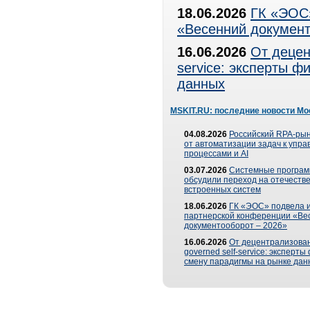
18.06.2026
ГК «ЭОС»
«Весенний документ
16.06.2026
От децен
service: эксперты 
данных
MSKIT.RU: последние новости Мо
04.08.2026
Российский RPA-рын
от автоматизации задач к упр
процессами и AI
03.07.2026
Системные програ
обсудили переход на отечеств
встроенных систем
18.06.2026
ГК «ЭОС» подвела и
партнерской конференции «Ве
документооборот – 2026»
16.06.2026
От децентрализован
governed self-service: эксперт
смену парадигмы на рынке дан