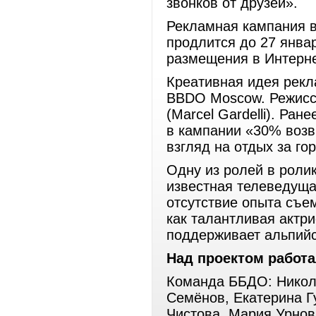
звонков от друзей».
Рекламная кампания 
продлится до 27 янва
размещения в Интерн
Креативная идея рекл
BBDO Moscow. Режисс
(Marcel Gardelli). Ра
в кампании «30% возв
взгляд на отдых за го
Одну из ролей в роли
известная телеведуща
отсутствие опыта съе
как талантливая актри
поддерживает альпийс
Над проектом работ
Команда ББДО: Никол
Семёнов, Екатерина Г
Чистова, Мария Урнов