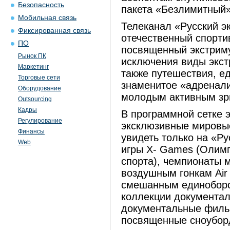
Безопасность
пакета «Безлимитный»
Мобильная связь
Телеканал «Русский э
Фиксированная связь
отечественный спорти
ПО
посвященный экстриму.
Рынок ПК
исключения виды экст
Маркетинг
также путешествия, е
Торговые сети
знаменитое «адренали
Оборудование
молодым активным зри
Outsourcing
Кадры
В программной сетке э
Регулирование
эксклюзивные мировые
Финансы
увидеть только на «Р
Web
игры X- Games (Олим
спорта), чемпионаты 
воздушным гонкам Air 
смешанным единоборс
коллекции документал
документальные фильм
посвященные сноуборд