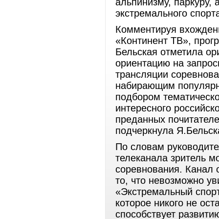
альпинизму, паркуру, 
экстремального спорта
Комментируя вхождени
«Континент ТВ», прог
Бельская отметила ор
ориентацию на запрос
трансляции соревнова
набирающим популярно
подбором тематическо
интересного российск
преданных почитателе
подчеркнула Я.Бельск
По словам руководите
телеканала зритель м
соревнования. Канал 
то, что невозможно ув
«Экстремальный спорт
которое никого не ос
способствует развитию