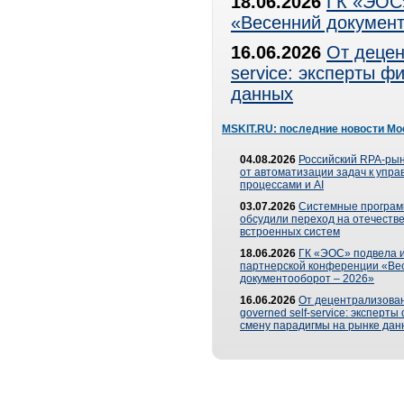
18.06.2026
ГК «ЭОС»
«Весенний документ
16.06.2026
От децен
service: эксперты 
данных
MSKIT.RU: последние новости Мо
04.08.2026
Российский RPA-рын
от автоматизации задач к упр
процессами и AI
03.07.2026
Системные програ
обсудили переход на отечеств
встроенных систем
18.06.2026
ГК «ЭОС» подвела и
партнерской конференции «Ве
документооборот – 2026»
16.06.2026
От децентрализован
governed self-service: эксперт
смену парадигмы на рынке дан