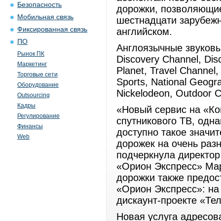
Безопасность
дорожки, позволяющи
Мобильная связь
шестнадцати зарубежн
Фиксированная связь
английском.
ПО
Англоязычные звуковые
Рынок ПК
Discovery Channel, Dis
Маркетинг
Planet, Travel Channel
Торговые сети
Sports, National Geogra
Оборудование
Nickelodeon, Outdoor 
Outsourcing
Кадры
«Новый сервис на «Ко
Регулирование
спутникового ТВ, одн
Финансы
доступно такое значи
Web
дорожек на очень разн
подчеркнула директор
«Орион Экспресс» Ма
дорожки также предос
«Орион Экспресс»: на 
дискаунт-проекте «Тел
Новая услуга адресов