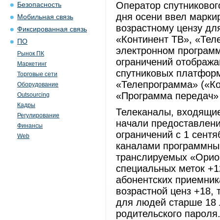
Оператор спутниковог
Безопасность
дня осени ввел марки
Мобильная связь
возрастному цензу дл
Фиксированная связь
«Континент ТВ», «Тел
ПО
электронном программ
Рынок ПК
ограничений отобража
Маркетинг
спутниковых платформ,
Торговые сети
«Телепрограмма» («Ко
Оборудование
«Программа передач» 
Outsourcing
Кадры
Телеканалы, входящие
Регулирование
начали предоставлени
Финансы
ограничений с 1 сент
Web
каналами программны
транслируемых «Орион
специальных меток +12
абонентских приемник
возрастной ценз +18, 
для людей старше 18 
родительского пароля