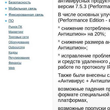
антивирусных продукт
Безопасность
версии 7.5.3 (Performa
Мобильная связь
В числе основных улуч
Фиксированная связь
(Performance Edition 
ПО
Рынок ПК
° снижение потреблен
Маркетинг
Антишпион» на 20%;
Торговые сети
° снижение размера а
Оборудование
Антишпион»;
Outsourcing
Кадры
° исправление пробле
Регулирование
и средств удаленного 
Финансы
работе по протоколу 
Web
Также были внесены 
«Антивирус + Антишпи
возможные падения пр
формате специальной 
платформах,
возможные пропуски о