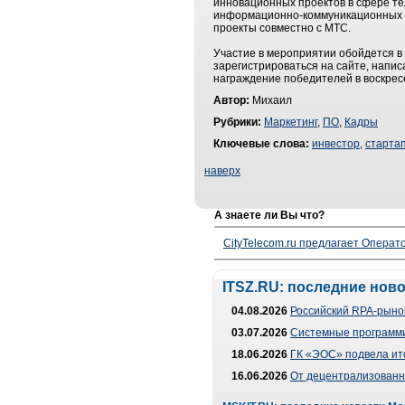
инновационных проектов в сфере те
информационно-коммуникационных те
проекты совместно с МТС.
Участие в мероприятии обойдется в
зарегистрироваться на сайте, напис
награждение победителей в воскрес
Автор:
Михаил
Рубрики:
Маркетинг
,
ПО
,
Кадры
Ключевые слова:
инвестор
,
старта
наверх
А знаете ли Вы что?
CityTelecom.ru предлагает Операто
ITSZ.RU: последние нов
04.08.2026
Российский RPA-рынок
03.07.2026
Системные программи
18.06.2026
ГК «ЭОС» подвела ит
16.06.2026
От децентрализованно