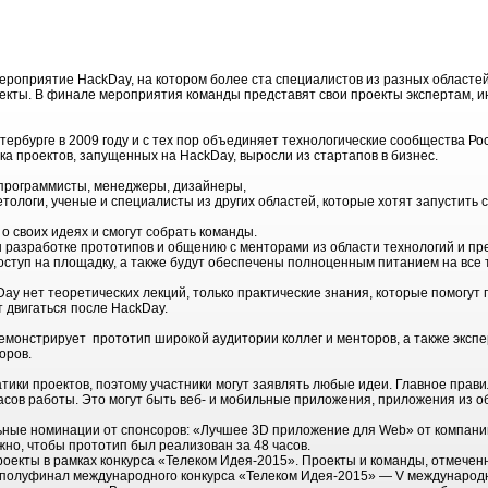
ероприятие HackDay, на котором более ста специалистов из разных областей
екты. В финале мероприятия команды представят свои проекты экспертам, 
ербурге в 2009 году и c тех пор объединяет технологические сообщества Ро
ка проектов, запущенных на HackDay, выросли из стартапов в бизнес.
 программисты, менеджеры, дизайнеры,
ологи, ученые и специалисты из других областей, которые хотят запустить с
о своих идеях и смогут собрать команды.
ы разработке прототипов и общению с менторами из области технологий и пр
оступ на площадку, а также будут обеспечены полноценным питанием на все 
y нет теоретических лекций, только практические знания, которые помогут п
т двигаться после HackDay.
монстрирует прототип широкой аудитории коллег и менторов, а также эксп
оров.
тики проектов, поэтому участники могут заявлять любые идеи. Главное прав
асов работы. Это могут быть веб- и мобильные приложения, приложения из о
ные номинации от спонсоров: «Лучшее 3D приложение для Web» от компании
но, чтобы прототип был реализован за 48 часов.
екты в рамках конкурса «Телеком Идея-2015». Проекты и команды, отмеченн
в полуфинал международного конкурса «Телеком Идея-2015» — V международ