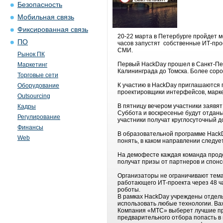
Безопасность
Мобильная связь
Фиксированная связь
20-22 марта в Петербурге пройдет м
ПО
часов запустят собственные ИТ-про
СМИ.
Рынок ПК
Первый HackDay прошел в Санкт-Пет
Маркетинг
Калининграда до Томска. Более соро
Торговые сети
К участию в HackDay приглашаются
Оборудование
проектировщики интерфейсов, маркет
Outsourcing
В пятницу вечером участники заявят 
Кадры
Суббота и воскресенье будут отдан
Регулирование
участники получат круглосуточный д
Финансы
В образовательной программе HackDa
Web
понять, в каком направлении следуе
На демофесте каждая команда проде
получат призы от партнеров и спонс
Организаторы не ограничивают тема
работающего ИТ-проекта через 48 ч
роботы.
В рамках HackDay учреждены отдель
использовать любые технологии. Важ
Компания «МТС» выберет лучшие про
предварительного отбора попасть 