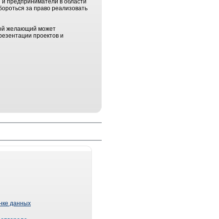
и и предприниматели в области
бороться за право реализовать
юбой желающий может
резентации проектов и
ынке данных