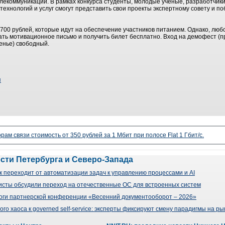
лекоммуникации. В рамках конкурса студенты, молодые ученые, разработчик
хнологий и услуг смогут представить свои проекты экспертному совету и по
 700 рублей, которые идут на обеспечение участников питанием. Однако, л
ать мотивационное письмо и получить билет бесплатно. Вход на демофест (п
енье) свободный.
п
рам связи стоимость от 350 рублей за 1 Мбит при полосе Flat 1 Гбит/с.
ости Петербурга и Северо-Запада
 переходит от автоматизации задач к управлению процессами и AI
сты обсудили переход на отечественные ОС для встроенных систем
оги партнерской конференции «Весенний документооборот – 2026»
го хаоса к governed self-service: эксперты фиксируют смену парадигмы на р