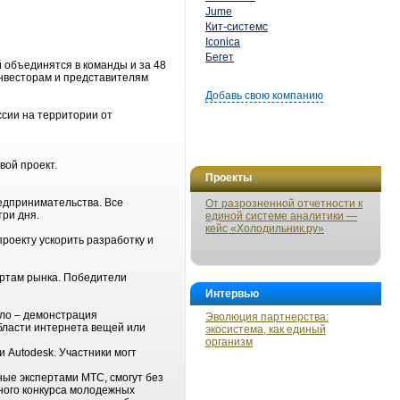
Jume
Кит-системс
Iconica
Бегет
 объединятся в команды и за 48
инвесторам и представителям
Добавь свою компанию
ссии на территории от
вой проект.
Проекты
едпринимательства. Все
От разрозненной отчетности к
три дня.
единой системе аналитики —
кейс «Холодильник.ру»
роекту ускорить разработку и
ертам рынка. Победители
Интервью
ило – демонстрация
Эволюция партнерства:
бласти интернета вещей или
экосистема, как единый
организм
 Autodesk. Участники могт
ые экспертами МТС, смогут без
ного конкурса молодежных