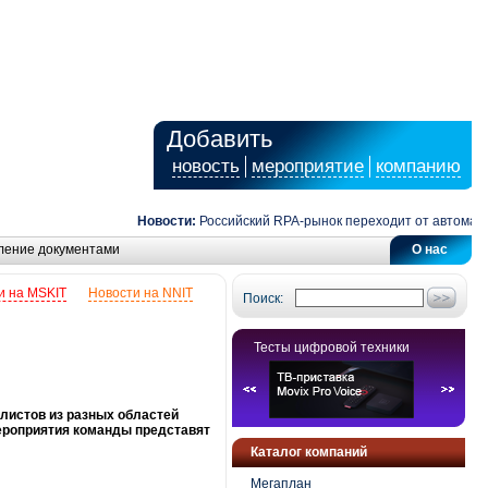
Добавить
новость
мероприятие
компанию
Новости:
Российский RPA-рынок переходит от автоматиза
ление документами
О нас
и на MSKIT
Новости на NNIT
Поиск:
Тесты цифровой техники
алистов из разных областей
мероприятия команды представят
Каталог компаний
Мегаплан