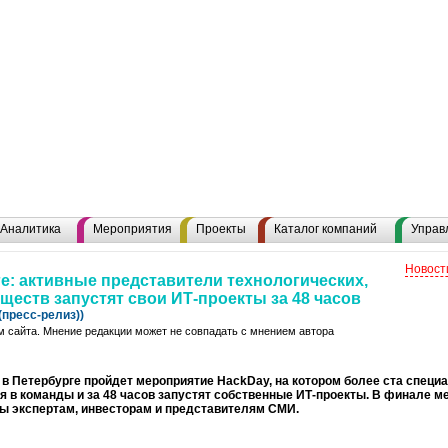
Аналитика
Мероприятия
Проекты
Каталог компаний
Управ
Новост
е: активные представители технологических,
ществ запустят свои ИТ-проекты за 48 часов
пресс-релиз))
 сайта. Мнение редакции может не совпадать с мнением автора
 в Петербурге пройдет мероприятие HackDay, на котором более ста специ
я в команды и за 48 часов запустят собственные ИТ-проекты. В финале 
ты экспертам, инвесторам и представителям СМИ.