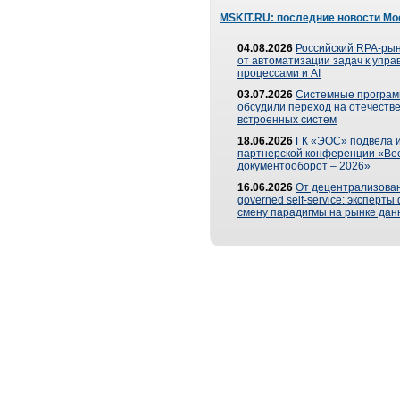
MSKIT.RU: последние новости Мо
04.08.2026
Российский RPA-рын
от автоматизации задач к упр
процессами и AI
03.07.2026
Системные програ
обсудили переход на отечеств
встроенных систем
18.06.2026
ГК «ЭОС» подвела и
партнерской конференции «Ве
документооборот – 2026»
16.06.2026
От децентрализован
governed self-service: эксперт
смену парадигмы на рынке дан