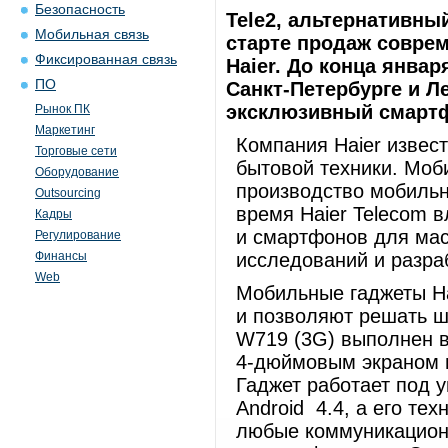
Безопасность
Tele2, альтернативны
Мобильная связь
старте продаж совр
Фиксированная связь
Haier. До конца январ
ПО
Санкт-Петербурге и Л
эксклюзивный смартфо
Рынок ПК
Маркетинг
Компания Haier извест
Торговые сети
бытовой техники. Моб
Оборудование
производство мобильн
Outsourcing
время Haier Telecom 
Кадры
и смартфонов для мас
Регулирование
Финансы
исследований и разра
Web
Мобильные гаджеты H
и позволяют решать ш
W719 (3G) выполнен в
4-дюймовым экраном и
Гаджет работает под 
Android 4.4, а его те
любые коммуникационн