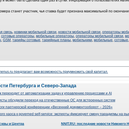
 и может быть сделана один раз в сутки. Информация о пользователях явля
мера станет участник, чья ставка будет признана максимальной по окончани
я связь
,
новинки мобильной связи
,
новости мобильной связи
,
операторы моби
,
сотовые операторы
,
мобильные операторы
,
операторы мобильной связи
,
м
ы
,
GSM
,
тарифы сотовые
,
тарифные планы
,
мобильники
,
мобильные
,
сотовые
enus.ru предлагает вам возможность приумножить свой капитал.
ости Петербурга и Северо-Запада
 переходит от автоматизации задач к управлению процессами и AI
сты обсудили переход на отечественные ОС для встроенных систем
оги партнерской конференции «Весенний документооборот – 2026»
го хаоса к governed self-service: эксперты фиксируют смену парадигмы на р
сквы и Центра
NNIT.RU: последние новости Нижнего 