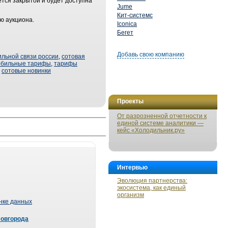
ется закрытой и будет доступна
Jume
Кит-системс
ю аукциона.
Iconica
Бегет
Добавь свою компанию
льной связи россии
,
сотовая
обильные тарифы
,
тарифы
,
сотовые новинки
Проекты
От разрозненной отчетности к
единой системе аналитики —
кейс «Холодильник.ру»
Интервью
Эволюция партнерства:
экосистема, как единый
организм
ынке данных
Новгорода