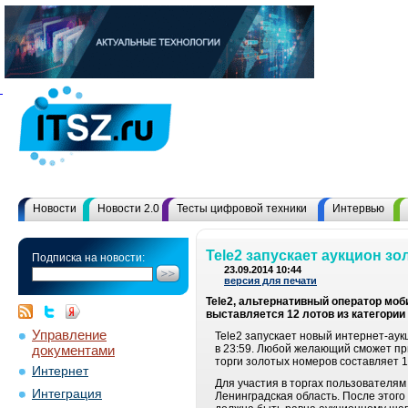
Новости
Новости 2.0
Тесты цифровой техники
Интервью
Tele2 запускает аукцион з
Подписка на новости:
23.09.2014 10:44
версия для печати
Tele2, альтернативный оператор моб
выставляется 12 лотов из категории
Управление
Tele2 запускает новый интернет-аук
документами
в 23:59. Любой желающий сможет при
торги золотых номеров составляет 1
Интернет
Для участия в торгах пользователям
Интеграция
Ленинградская область. После этог