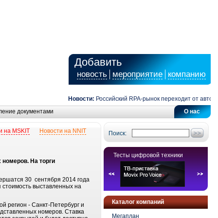
Добавить
новость
мероприятие
компанию
Новости:
Российский RPA-рынок переходит от автомати
ление документами
О нас
и на MSKIT
Новости на NNIT
Поиск:
Тесты цифровой техники
 номеров. На торги
вершатся 30 сентября 2014 года
ая стоимость выставленных на
Каталог компаний
ой регион - Санкт-Петербург и
едставленных номеров. Ставка
Мегаплан