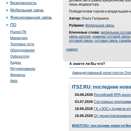
должна быть равна аукционному шагу
Безопасность
лишь модератору.
Мобильная связь
Победителем торгов и владельцем но
Фиксированная связь
Автор:
Ольга Галушина
ПО
Рубрики:
Мобильная связь
Рынок ПК
Ключевые слова:
мобильная сотова
связь россии
,
новинки сотовой связи
Маркетинг
сотовой связи
,
сотовая связь тариф
Торговые сети
наверх
Оборудование
Outsourcing
Кадры
А знаете ли Вы что?
Регулирование
Аккредитованный регистратор Dom
Финансы
Web
ITSZ.RU: последние нов
04.08.2026
Российский RPA-рынок
03.07.2026
Системные программи
18.06.2026
ГК «ЭОС» подвела ит
16.06.2026
От децентрализованно
MSKIT.RU: последние новости Мо