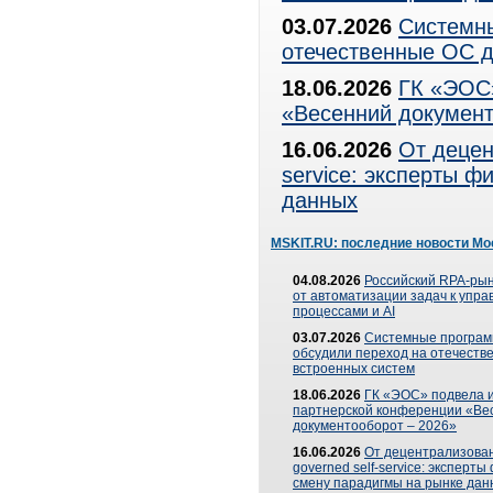
03.07.2026
Системны
отечественные ОС д
18.06.2026
ГК «ЭОС»
«Весенний документ
16.06.2026
От децен
service: эксперты 
данных
MSKIT.RU: последние новости Мо
04.08.2026
Российский RPA-рын
от автоматизации задач к упр
процессами и AI
03.07.2026
Системные програ
обсудили переход на отечеств
встроенных систем
18.06.2026
ГК «ЭОС» подвела и
партнерской конференции «Ве
документооборот – 2026»
16.06.2026
От децентрализован
governed self-service: эксперт
смену парадигмы на рынке дан