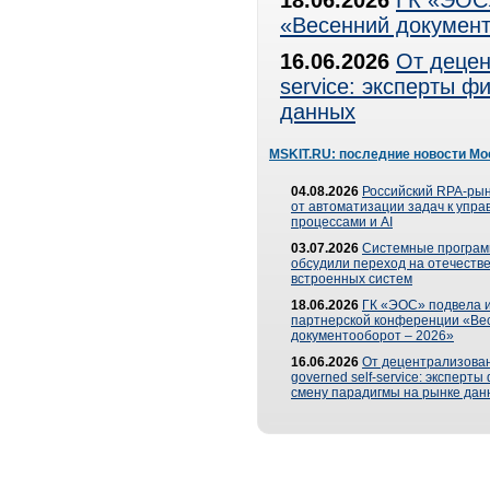
18.06.2026
ГК «ЭОС»
«Весенний документ
16.06.2026
От децен
service: эксперты 
данных
MSKIT.RU: последние новости Мо
04.08.2026
Российский RPA-рын
от автоматизации задач к упр
процессами и AI
03.07.2026
Системные програ
обсудили переход на отечеств
встроенных систем
18.06.2026
ГК «ЭОС» подвела и
партнерской конференции «Ве
документооборот – 2026»
16.06.2026
От децентрализован
governed self-service: эксперт
смену парадигмы на рынке дан