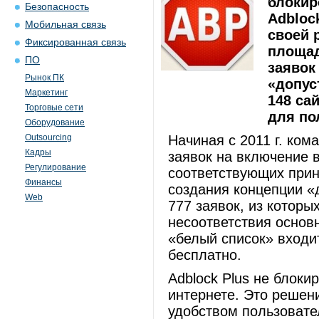
блокир
Безопасность
Adbloc
Мобильная связь
своей 
Фиксированная связь
площад
ПО
заявок
Рынок ПК
«допус
Маркетинг
148 са
Торговые сети
для по
Оборудование
Outsourcing
Начиная с 2011 г. ком
Кадры
заявок на включение 
Регулирование
соответствующих при
Финансы
создания концепции «
Web
777 заявок, из котор
несоответствия основ
«белый список» входи
бесплатно.
Adblock Plus не блок
интернете. Это решен
удобством пользовате