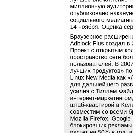
миллионную аудиторию
опубликовано наканун
социального медиагиг
14 ноября. Оценка се
Браузерное расширен
Adblock Plus создал в
Проект с открытым код
пространство сети бо
пользователей. В 2007
лучших продуктов» по 
Linux New Media как «
для дальнейшего раз
усилия с Тиллем Фай
интернет-маркетингом
штаб-квартирой в Кёль
совместим со всеми бр
Mozilla Firefox, Googl
блокировщик рекламы 
растет на 50% в год, 