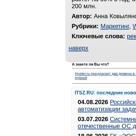
200 млн.
Автор:
Анна Ковылян
Рубрики:
Маркетинг
,
Ключевые слова:
ре
наверх
А знаете ли Вы что?
Hoster.ru предлагает два домена в
рублей
ITSZ.RU: последние нов
04.08.2026
Российск
автоматизации зада
03.07.2026
Системны
отечественные ОС д