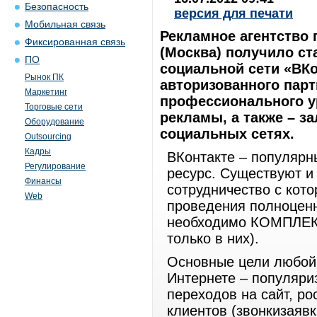
Безопасность
версия для печати
Мобильная связь
Рекламное агентство
Фиксированная связь
(Москва) получило ст
ПО
социальной сети «ВКо
Рынок ПК
авторизованного парт
Маркетинг
профессионального у
Торговые сети
рекламы, а также – з
Оборудование
социальных сетях.
Outsourcing
Кадры
ВКонтакте – популярн
Регулирование
ресурс. Существуют и
Финансы
сотрудничество с кот
Web
проведения полноценн
необходимо КОМПЛЕКС
только в них).
Основные цели любой
Интернете – популяри
переходов на сайт, р
клиентов (звонкизаявк