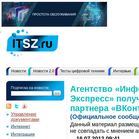
Новости
Новости 2.0
Тесты цифровой техники
Интервью
Агентство «Ин
Подписка на новости:
Экспресс» полу
партнера «ВКон
Управление
(Официальное сообще
документами
Данный материал размеще
Интернет
не совпадать с мнением а
Интеграция
16.07.2012 09:41