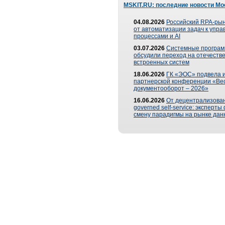
MSKIT.RU: последние новости Мо
04.08.2026
Российский RPA-рын
от автоматизации задач к упр
процессами и AI
03.07.2026
Системные програ
обсудили переход на отечеств
встроенных систем
18.06.2026
ГК «ЭОС» подвела и
партнерской конференции «Ве
документооборот – 2026»
16.06.2026
От децентрализован
governed self-service: эксперт
смену парадигмы на рынке дан