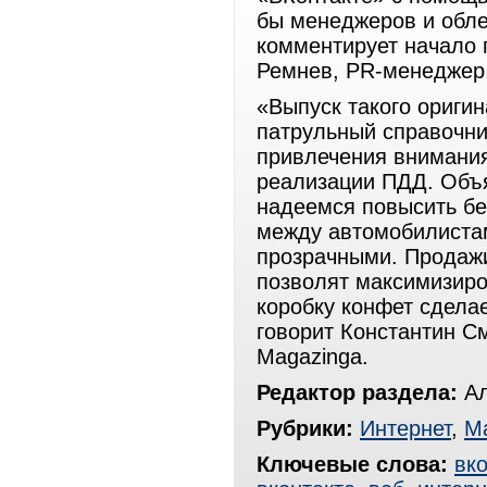
бы менеджеров и обле
комментирует начало 
Ремнев, PR-менеджер
«Выпуск такого ориги
патрульный справочни
привлечения внимания
реализации ПДД. Объя
надеемся повысить бе
между автомобилиста
прозрачными. Продажи
позволят максимизиро
коробку конфет сделае
говорит Константин С
Magazinga.
Редактор раздела:
Ал
Рубрики:
Интернет
,
Ма
Ключевые слова:
вко