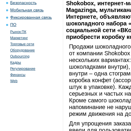
Shokobox, интернет-м
Безопасность
Magazinga, мультикан
Мобильная связь
Интернете, объявляют
Фиксированная связь
шоколадного набора 
ПО
социальной сети «ВКо
Рынок ПК
приобрести коробку к
Маркетинг
Торговые сети
Продажи шоколадного
Оборудование
от компании Shokobox
Outsourcing
нескольких вариантах:
Кадры
шоколадками внутри),
Регулирование
внутри – одна стогра
Финансы
коробка конфет (ассо
Web
штук в упаковке). Ка
серьезных и частых 
Кроме самого шоколад
напоминание не наруш
режим движения на д
Для упрощения заказа
ввели для пользовате