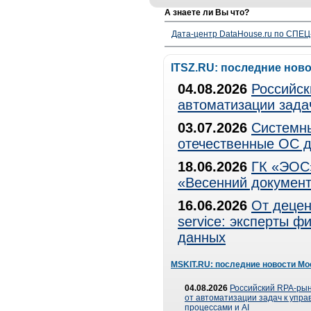
А знаете ли Вы что?
Дата-центр DataHouse.ru по СПЕЦ-
ITSZ.RU: последние нов
04.08.2026
Российск
автоматизации зада
03.07.2026
Системны
отечественные ОС д
18.06.2026
ГК «ЭОС»
«Весенний документ
16.06.2026
От децен
service: эксперты 
данных
MSKIT.RU: последние новости Мо
04.08.2026
Российский RPA-рын
от автоматизации задач к упр
процессами и AI