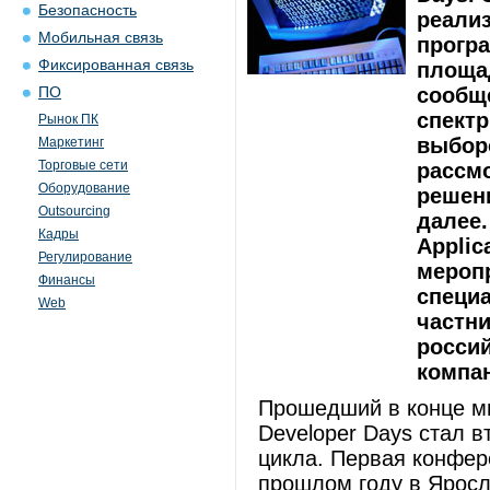
Безопасность
реализ
Мобильная связь
прогр
Фиксированная связь
площа
сообщ
ПО
спектр
Рынок ПК
выбор
Маркетинг
Торговые сети
рассм
Оборудование
решени
Outsourcing
далее
Кадры
Applic
Регулирование
меропр
Финансы
специа
Web
частн
россий
компан
Прошедший в конце ми
Developer Days стал в
цикла. Первая конфере
прошлом году в Ярос