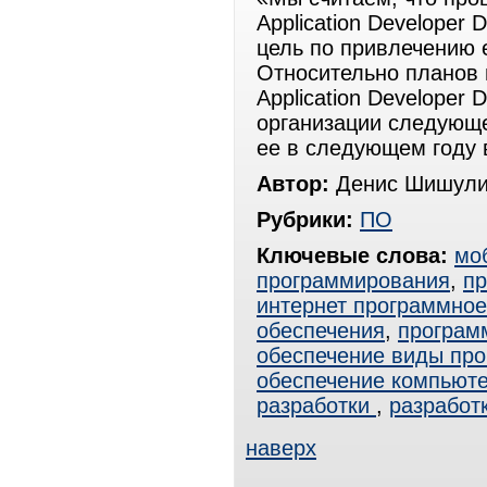
Application Developer
цель по привлечению 
Относительно планов 
Application Developer 
организации следующ
ее в следующем году 
Автор:
Денис Шишули
Рубрики:
ПО
Ключевые слова:
мо
программирования
,
п
интернет программное
обеспечения
,
програм
обеспечение виды про
обеспечение компьют
разработки
,
разработ
наверх