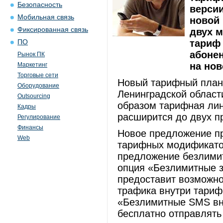
Безопасность
верси
Мобильная связь
новой
Фиксированная связь
двух 
тариф
ПО
абоне
Рынок ПК
на но
Маркетинг
Торговые сети
Новый тарифный план 
Оборудование
Ленинградской области
Outsourcing
образом тарифная лин
Кадры
расширится до двух п
Регулирование
Финансы
Новое предложение п
Web
тарифных модификато
предложение безлимит
опция «Безлимитные 
предоставит возможно
трафика внутри тариф
«Безлимитные SMS вн
бесплатно отправлять