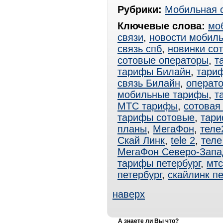
Рубрики:
Мобильная 
Ключевые слова:
мо
связи
,
новости мобиль
связь спб
,
новинки со
сотовые операторы
,
т
тарифы Билайн
,
тари
связь Билайн
,
операт
мобильные тарифы
,
т
МТС тарифы
,
сотовая
тарифы сотовые
,
тар
планы
,
МегаФон
,
теле
Скай Линк
,
tele 2
,
теле
МегаФон Северо-Запа
тарифы петербург
,
мтс
петербург
,
скайлинк пе
наверх
А знаете ли Вы что?