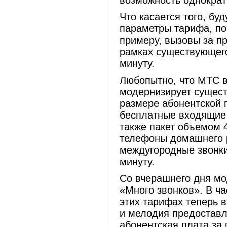
возможность однократ
Что касается того, бу
параметры тарифа, по
примеру, вызовы за п
рамках существующего
минуту.
Любопытно, что МТС в
модернизирует сущес
размере абонентской п
бесплатные входящие 
также пакет объемом 
телефоны домашнего р
междугородные звонки
минуту.
Со вчерашнего дня м
«Много звонков». В ча
этих тарифах теперь
и мелодия предоставл
абонентская плата за