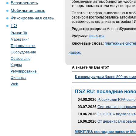
обеспечили автомобилистам удобный
Безопасность
теперь пользователи могут не трати
Мобильная связь
Оплата штрафов, выписанных в любом
сервисом воспользовались автомобил
Фиксированная связь
возможность оплачивать штрафы ГИБ
ПО
Редактор раздела:
Алена Журавлев
Рынок ПК
Рубрики:
Финансы
Маркетинг
Ключевые слова:
платежные сист
Торговые сети
Оборудование
наверх
Outsourcing
Кадры
А знаете ли Вы что?
Регулирование
К вашим услугам более 800 километ
Финансы
Web
ITSZ.RU: последние нов
04.08.2026
Российский RPA-рынок
03.07.2026
Системные программи
18.06.2026
ГК «ЭОС» подвела ит
16.06.2026
От децентрализованно
MSKIT.RU: последние новости Мо