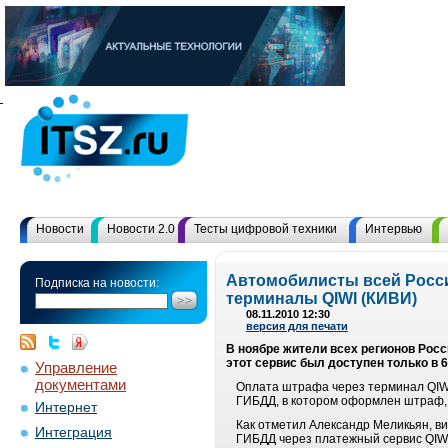
Новости
Новости 2.0
Тесты цифровой техники
Интервью
Автомобилисты всей Росс
Подписка на новости:
терминалы QIWI (КИВИ)
08.11.2010 12:30
версия для печати
В ноябре жители всех регионов Рос
этот сервис был доступен только в 6
Управление
документами
Оплата штрафа через терминал QIWI
ГИБДД, в котором оформлен штраф, 
Интернет
Как отметил Александр Меликьян, в
Интеграция
ГИБДД через платежный сервис QIWI