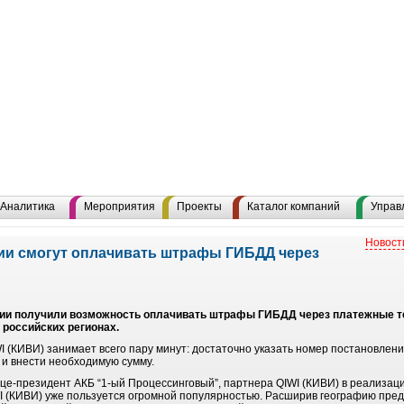
Аналитика
Мероприятия
Проекты
Каталог компаний
Управ
Новост
ии смогут оплачивать штрафы ГИБДД через
сии получили возможность оплачивать штрафы ГИБДД через платежные т
 российских регионах.
 (КИВИ) занимает всего пару минут: достаточно указать номер постановлен
и внести необходимую сумму.
ице-президент АКБ “1-ый Процессинговый”, партнера QIWI (КИВИ) в реализац
 (КИВИ) уже пользуется огромной популярностью. Расширив географию предо