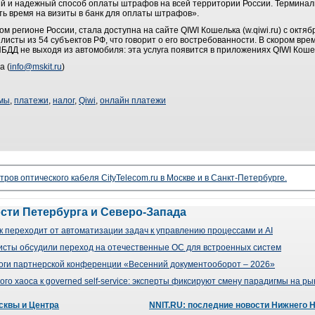
 и надежный способ оплаты штрафов на всей территории России. Терминалы
ть время на визиты в банк для оплаты штрафов».
 регионе России, стала доступна на сайте QIWI Кошелька (w.qiwi.ru) с октяб
исты из 54 субъектов РФ, что говорит о его востребованности. В скором вр
ДД не выходя из автомобиля: эта услуга появится в приложениях QIWI Коше
а (
info@mskit.ru
)
емы
,
платежи
,
налог
,
Qiwi
,
онлайн платежи
ров оптического кабеля CityTelecom.ru в Москве и в Санкт-Петербурге.
ости Петербурга и Северо-Запада
 переходит от автоматизации задач к управлению процессами и AI
сты обсудили переход на отечественные ОС для встроенных систем
оги партнерской конференции «Весенний документооборот – 2026»
го хаоса к governed self-service: эксперты фиксируют смену парадигмы на р
сквы и Центра
NNIT.RU: последние новости Нижнего 