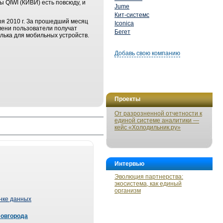
 QIWI (КИВИ) есть повсюду, и
Jume
Кит-системс
ря 2010 г. За прошедший месяц
Iconica
емени пользователи получат
Бегет
лька для мобильных устройств.
Добавь свою компанию
Проекты
От разрозненной отчетности к
единой системе аналитики —
кейс «Холодильник.ру»
Интервью
Эволюция партнерства:
экосистема, как единый
организм
ынке данных
Новгорода