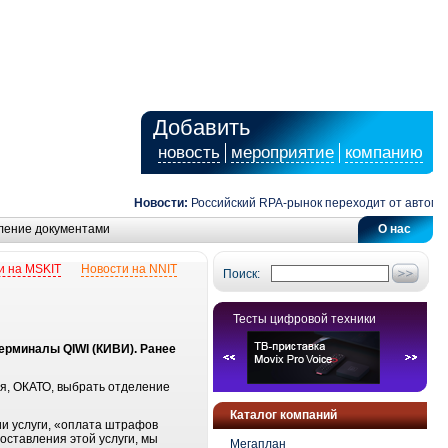
Добавить
новость
мероприятие
компанию
Новости:
Российский RPA-рынок переходит от автомати
ление документами
О нас
и на MSKIT
Новости на NNIT
Поиск:
Тесты цифровой техники
ерминалы QIWI (КИВИ). Ранее
ия, ОКАТО, выбрать отделение
Каталог компаний
ии услуги, «оплата штрафов
ставления этой услуги, мы
Мегаплан